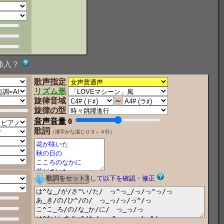
挿入？
歌声指定
リズム形
旋律音域
～
旋律の型
音声音量
0
歌詞
（漢字かな混じり３～４行）
して以下を確認・修正