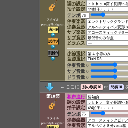
調の設定
拍子設定
テンポ
スタイル
伴奏楽器
proto/@hikigatari
伴奏音形
サブ楽器
サブ音形
ドラムス
小節選択
音源選択
伴奏音量
0
サブ音量
0
ドラ音量
0
← ここに
or
第10節
和声進行
調の設定
拍子設定
テンポ
スタイル
伴奏楽器
proto/@hikigatari
伴奏音形