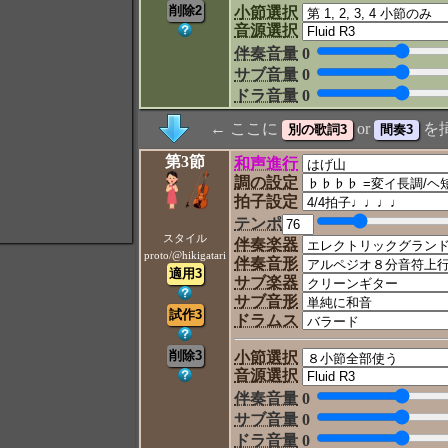
小節選択
音源選択
伴奏音量
0
サブ音量
0
ドラ音量
0
← ここに
or
を
第3節
和声進行
調の設定
拍子設定
テンポ
スタイル
伴奏楽器
proto/@hikigatari
伴奏音形
サブ楽器
サブ音形
ドラムス
小節選択
音源選択
伴奏音量
0
サブ音量
0
ドラ音量
0