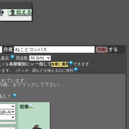
展
伝える
作者
する
も表示
周波数
) を
各節個別に
or
一括して
できます。
索
きます。
（テンポ・調などを揃えるのに便利
）
されています。
作曲」をクリックして下さい。
挿入？
前奏