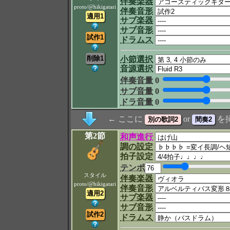
伴奏楽器
proto/@hikigatari
伴奏音形
サブ楽器
サブ音形
ドラムス
小節選択
音源選択
伴奏音量
0
サブ音量
0
ドラ音量
0
← ここに
or
を
第2節
和声進行
調の設定
拍子設定
テンポ
スタイル
伴奏楽器
proto/@hikigatari
伴奏音形
サブ楽器
サブ音形
ドラムス