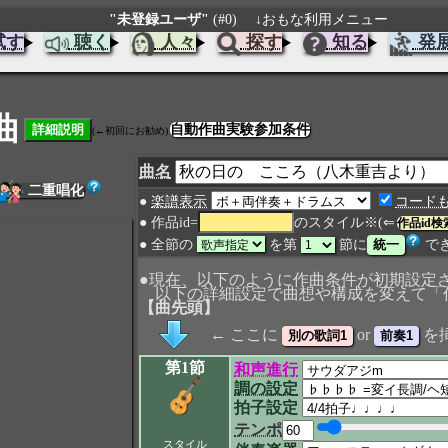
"未登録ユーザ"
(#0)
↓おもな利用メニュー
試す
聴く
人々
探す
知る
発
曲
自動作曲実験参加条件
(←初回にお勧め)
曲名
二重唱化
●
楽譜表示
コード
● 作品id=
のスタイル※(⇐
作品id検
● 全節の
を第
節に
で
●現在、以下のように作曲条件が初期設定
以下の詳細設定で曲想や構成を変えて「
【曲先頭】
← ここに
or
を
第1節
和声進行
調の設定
拍子設定
テンポ
スタイル