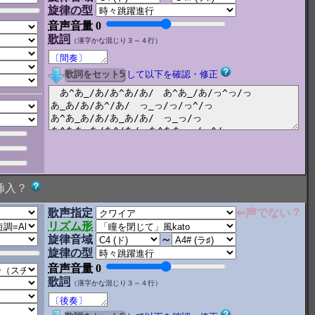
旋律の型
音声音量
0
歌詞
（漢字かな混じり３～４行）
して以下を確認・修正
挿入？
歌声指定
⇐声でない？
リズム形
旋律音域
～
旋律の型
音声音量
0
歌詞
（漢字かな混じり３～４行）