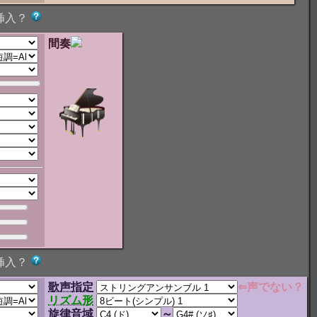
挿入？
間奏
挿入？
歌声指定
⇐声でない？
リズム形
旋律音域
～