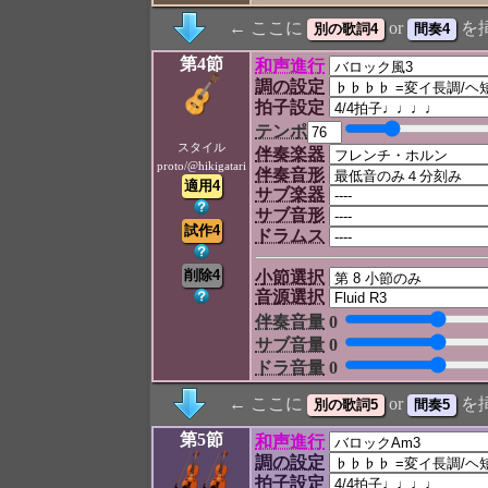
← ここに
or
を
第4節
和声進行
調の設定
拍子設定
テンポ
スタイル
伴奏楽器
proto/@hikigatari
伴奏音形
サブ楽器
サブ音形
ドラムス
小節選択
音源選択
伴奏音量
0
サブ音量
0
ドラ音量
0
← ここに
or
を
第5節
和声進行
調の設定
拍子設定