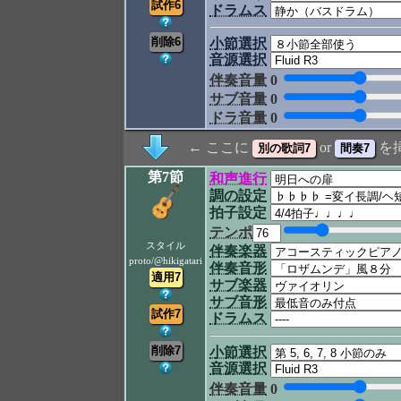
ドラムス
小節選択
音源選択
伴奏音量
0
サブ音量
0
ドラ音量
0
← ここに
or
を
第7節
和声進行
調の設定
拍子設定
テンポ
スタイル
伴奏楽器
proto/@hikigatari
伴奏音形
サブ楽器
サブ音形
ドラムス
小節選択
音源選択
伴奏音量
0