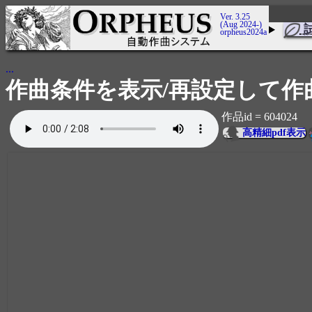
Ver. 3.25
(Aug 2024-)
orpheus2024a
...
作曲条件を表示/再設定して作
作品id = 604024
高精細pdf表示