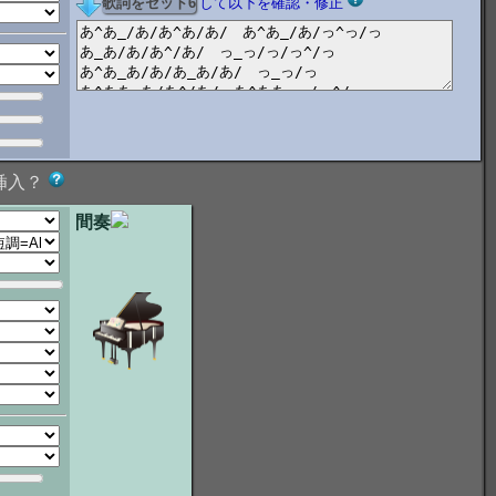
して以下を確認・修正
挿入？
間奏