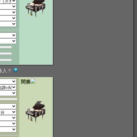
挿入？
間奏