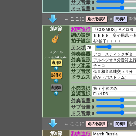
サブ音量
0
ドラ音量
0
← ここに
or
を
第8節
和声進行
調の設定
拍子設定
テンポ
スタイル
伴奏楽器
proto/@hikigatari
伴奏音形
サブ楽器
サブ音形
ドラムス
小節選択
音源選択
伴奏音量
0
サブ音量
0
ドラ音量
0
← ここに
or
を
第9節
和声進行