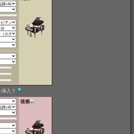
を挿入？
後奏