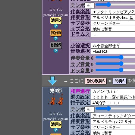
テンポ
スタイル
伴奏楽器
proto/@hikigatari
伴奏音形
サブ楽器
サブ音形
ドラムス
小節選択
音源選択
伴奏音量
0
サブ音量
0
ドラ音量
0
← ここに
or
を
第6節
和声進行
調の設定
拍子設定
テンポ
スタイル
伴奏楽器
proto/@hikigatari
伴奏音形
サブ楽器
サブ音形