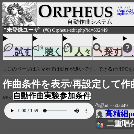
Ver. 3.25
(Aug 2024-
orpheus20
"未登録ユーザ"
(#0) Orpheus-edit.php?id=602449
試す
聴く
人々
探す
...
このページはスマホでは動作が遅いです。できるだけPCを
作曲条件を表示/再設定して作
自動作曲実験参加条件
お勧め)
作品id = 602449
高精細p
二重唱