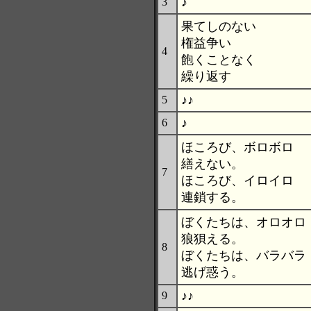
♪
3
果てしのない
権益争い
4
飽くことなく
繰り返す
♪♪
5
♪
6
ほころび、ボロボロ
繕えない。
7
ほころび、イロイロ
連鎖する。
ぼくたちは、オロオロ
狼狽える。
8
ぼくたちは、バラバラ
逃げ惑う。
♪♪
9