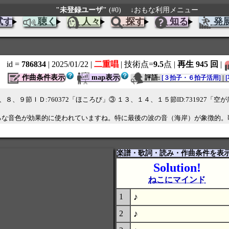
"未登録ユーザ"
(#0)
↓おもな利用メニュー
試す
聴く
人々
探す
知る
発
id =
786834
| 2025/01/22
|
二重唱
| 技術点=
9.5
点
|
再生 945 回
|
作曲条件表示
map表示
評語:
[３拍子・６拍子活用]
|
」②７、８、９節ＩＤ:760372「ほころび」③ １３、１４、１５節ID:7319
ろな音色が効果的に使われていますね。特に最後の波の音（海岸）が象徴的。
楽譜・歌詞・読み・作曲条件を表
Solution!
ねこにマインド
♪
1
♪
2