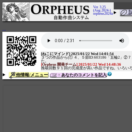
Ver. 3.25
(Aug 2024-)
orpheus2024a
...
[ねこにマインド] 2025/01/22 Wed 14:01:54
３つの作品から(① ４、５節ID:603186「五輪2
た。
[
Orpheus 開発チーム
] 2025/01/22 Wed 14:48:36
推敲回数９１回の完成度が高い作品ですね。いろい
他情報/メニュー
↑ あなたのコメントを記入