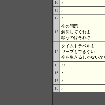
♪
10
♪
11
♪
12
今の問題
解決してくれよ
13
願うのはそれさ
タイムトラベルも
ワープもできない
14
今を生きるしかないか
♪♪
15
♪
16
♪
17
♪
18