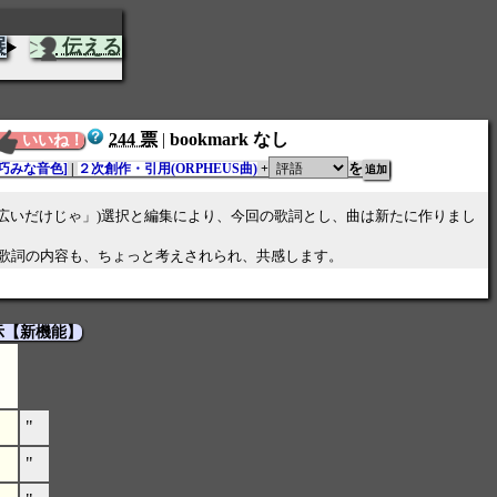
展
伝える
244 票
|
bookmark なし
いいね！
を
[巧みな音色]
|
２次創作・引用(ORPHEUS曲)
+
27「空が広いだけじゃ」)選択と編集により、今回の歌詞とし、曲は新たに作りまし
歌詞の内容も、ちょっと考えされられ、共感します。
示【新機能】
"
"