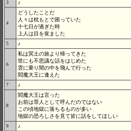
♪
3
どうしたことだ
人々は枕もとで困っていた
4
十七日が過ぎた時
上人は目を覚ました
♪
5
私は冥土の旅より帰ってきた
世にも不思議な話をはじめた
6
雲に乗り闇の中を飛んで行った
閻魔大王に逢えた
♪
7
閻魔大王は言った
お前は罪人として呼んだのではない
8
この頃地獄に落ちるものが多い
地獄の恐ろしさを見て皆に話をしてほしい
♪
9