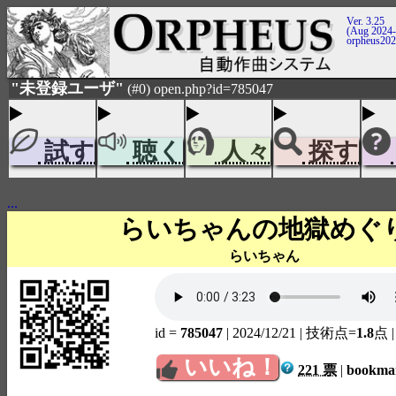
Ver. 3.25
(Aug 2024-
orpheus20
"未登録ユーザ"
(#0) open.php?id=785047
試す
聴く
人々
探す
...
らいちゃんの地獄めぐ
らいちゃん
id =
785047
| 2024/12/21
| 技術点=
1.8
点
いいね！
221 票
|
bookm