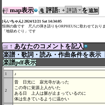
map表示
評語:
を
+
[らいちゃん] 2024/12/21 Sat 14:34:05
恒例の曲です 尺八の弾き語りをORPHEUSに歌わせており
「地獄めぐり」です
↑ あなたのコメントを記入
楽譜・歌詞・読み・作曲条件を表示
楽譜pdf表示
♪
1
昔 日光に 寂光寺があった
この寺に覚源上人がいた
2
ある日 上人は脈が止まっているのに
体は生きているように温かい