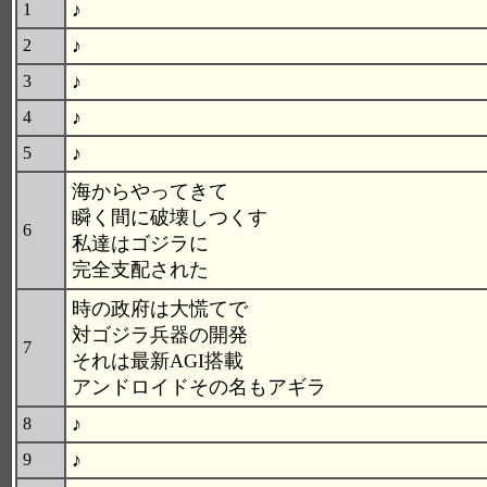
♪
1
♪
2
♪
3
♪
4
♪
5
海からやってきて
瞬く間に破壊しつくす
6
私達はゴジラに
完全支配された
時の政府は大慌てで
対ゴジラ兵器の開発
7
それは最新AGI搭載
アンドロイドその名もアギラ
♪
8
♪
9