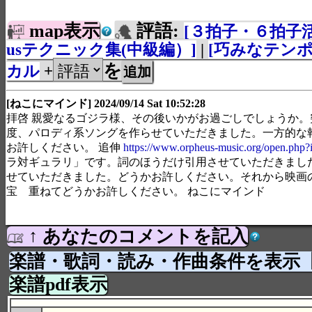
map表示
評語:
[３拍子・６拍子活
usテクニック集(中級編）]
|
[巧みなテンポ
を
カル
+
[ねこにマインド] 2024/09/14 Sat 10:52:28
拝啓 親愛なるゴジラ様、その後いかがお過ごしでしょうか。
度、パロディ系ソングを作らせていただきました。一方的な
お許しください。 追伸
https://www.orpheus-music.org/open.php
ラ対ギュラリ」です。詞のほうだけ引用させていただきまし
せていただきました。どうかお許しください。それから映画の
宝 重ねてどうかお許しください。 ねこにマイ
↑ あなたのコメントを記入
楽譜・歌詞・読み・作曲条件を表示
楽譜pdf表示