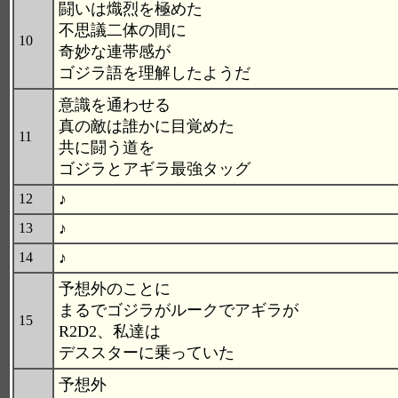
闘いは熾烈を極めた
不思議二体の間に
10
奇妙な連帯感が
ゴジラ語を理解したようだ
意識を通わせる
真の敵は誰かに目覚めた
11
共に闘う道を
ゴジラとアギラ最強タッグ
♪
12
♪
13
♪
14
予想外のことに
まるでゴジラがルークでアギラが
15
R2D2、私達は
デススターに乗っていた
予想外