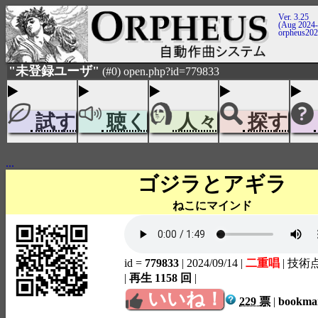
Ver. 3.25
(Aug 2024-
orpheus20
"未登録ユーザ"
(#0) open.php?id=779833
試す
聴く
人々
探す
...
ゴジラとアギラ
ねこにマインド
id =
779833
| 2024/09/14
|
二重唱
| 技術
|
再生 1158 回
|
いいね！
229 票
|
bookm