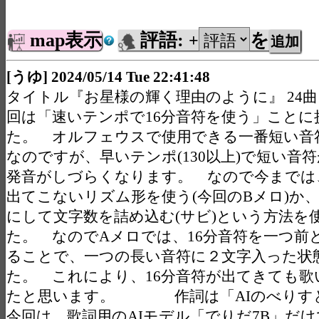
map表示
評語:
を
+
[うゆ] 2024/05/14 Tue 22:41:48
タイトル『お星様の輝く理由のように』 24
回は「速いテンポで16分音符を使う」ことに
た。 オルフェウスで使用できる一番短い音符
なのですが、早いテンポ(130以上)で短い音
発音がしづらくなります。 なので今までは、
出てこないリズム形を使う(今回のBメロ)か
にして文字数を詰め込む(サビ)という方法を
た。 なのでAメロでは、16分音符を一つ前
ることで、一つの長い音符に２文字入った状
た。 これにより、16分音符が出てきても歌
たと思います。 作詞は「AIのべりす
今回は、歌詞用のAIモデル「でりだ7B」だ