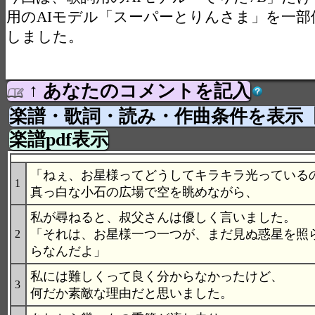
用のAIモデル「スーパーとりんさま」を一部
しました。
↑ あなたのコメントを記入
楽譜・歌詞・読み・作曲条件を表示
楽譜pdf表示
「ねぇ、お星様ってどうしてキラキラ光っている
1
真っ白な小石の広場で空を眺めながら、
私が尋ねると、叔父さんは優しく言いました。
「それは、お星様一つ一つが、まだ見ぬ惑星を照
2
らなんだよ」
私には難しくって良く分からなかったけど、
3
何だか素敵な理由だと思いました。