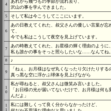
あれから幾つもの季節が流れ去り、
4
沢山の事を学んできました。
そして私は今こうしてここにいます。
5
あの日教えてくれた、叔父さんの優しい言葉が忘
て、
6
今でも私はこうして夜空を見上げています。
あの時教えてくれた、お星様の輝く理由のように
7
私も誰かの事をそっと照らしたいな……なんてね
♪
8
「ねぇ、お月様はなぜ丸くなったり欠けたりする
9
真っ黒な空に浮かぶ球体を見上げながら
私が尋ねると、叔父さんは微笑み言いました。
1
「お日様の光が届いてないだけで、お月様は何も
0
んだよ」
私には難しくって良く分からなかったけど、
1
1
何だか不思議な理由だと思いました。