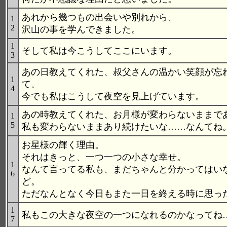
あれから幾つもの出会いや別れから、
1
2
沢山の事を学んできました。
1
そして私は今こうしてここにいます。
3
あの日教えてくれた、叔父さんの温かい笑顔が忘
1
て、
4
今でも私はこうして夜空を見上げています。
あの時教えてくれた、お月様が変わらないままで
1
5
私も変わらないままあり続けたいな……なんてね
お星様の輝く理由。
それはきっと、一つ一つの小さな幸せ。
1
なんて言ってる私も、まだちゃんと分かってはい
6
ど。
ただなんとなく今日もまた一日を終える時に思っ
1
私もこの大きな夜空の一つになれるのかなってね
7