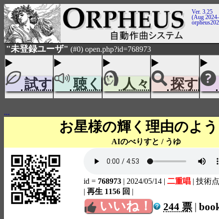
Ver. 3.25
(Aug 2024-
orpheus20
"未登録ユーザ"
(#0) open.php?id=768973
試す
聴く
人々
探す
...
お星様の輝く理由のよう
AIのべりすと / うゆ
id =
768973
| 2024/05/14
|
二重唱
| 技術点
|
再生 1156 回
|
いいね！
244 票
|
boo