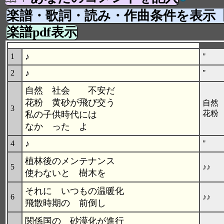
楽譜・歌詞・読み・作曲条件を表示
楽譜pdf表示
♪
1
"
♪
2
"
自然 社会 不安だ
花粉 黄砂が飛び交う
自然
3
花粉
私の子供時代には
なか った よ
♪
4
"
植林後のメンテナンス
5
使わないと 樹木を
それに いつもの温暖化
6
♪♪
飛散時期の 前倒し
関係国の 砂漠化が進行