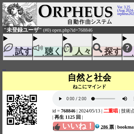
Ver. 3.25
(Aug 2024-
orpheus20
"未登録ユーザ"
(#0) open.php?id=768846
試す
聴く
人々
探す
...
自然と社会
ねこにマインド
id =
768846
| 2024/05/13
|
二重唱
| 技術
|
再生 1125 回
|
いいね！
286 票
|
bookm