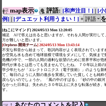
map表示
評語:
[和声注目！]
|
[
例]
|
[デュエット利用うまい！]
+
[ねこにマインド] 2024/05/13 Mon 12:20:05
補足 AIで答えは出ると思いますが、それを人間が実行して
方が難しいと思います。
[
Orpheus 開発チーム
] 2024/05/13 Mon 13:43:14
不安な和音から始まって、歌詞内容がよく表現されていますね
が空気も水も含めて地球規模で環境をダメにして、気候まで
危機の中で、一部の人間の過剰な欲望のために世界平和が危
時代が来るとは思っても見ませんでしたね。 ７０年以上前の
学少年たちが「エレクトロニクス（電子技術）」のような新
て、毎日のように人類の進歩を実感していた貧しくとも純粋
戻らないのでしょうか。 「風の中のすばる」「砂の中の銀河
なかった日本は、失われた３０年以上に大きな転落が続き、
す。
↑ あなたのコメントを記入