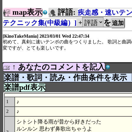
map表示
評語:
疾走感・速いテ
を
テクニック集(中級編）]
+
[KinoTakeMania] 2023/03/01 Wed 22:47:34
初めて、真剣に速いテンポの曲をつくりました。 歌詞と曲調
変ですが、とても楽しいです。
↑ あなたのコメントを記入
楽譜・歌詞・読み・作曲条件を表示
楽譜pdf表示
♪
1
♪
2
シトシト降る雨が昔から好きだった
ルンルン 思わず鼻歌出ちゃうよ