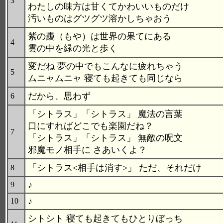
3
わたしの味方は甘くてかわいいものだけ
汚いものはグツグツ溶かしちゃおう
紫の靄（もや）は世界の果てにある
4
雲の中を緑の光と歩く
変だね 夢の中でもこんなに疲れちゃう
5
ムニャムニャ 寝ても起きても同じなら
だから、思わず
6
「シトラス」「シトラス」 魔法の言葉
口にすればどこでも楽園だね？
7
「シトラス」「シトラス」 無敵の呪文
邪魔モノ相手に さあいくよ？
「シトラス<相手は消す>」 ただ、それだけ
8
♪
9
♪
10
シトシト 寝ても起きてもひとりぼっち