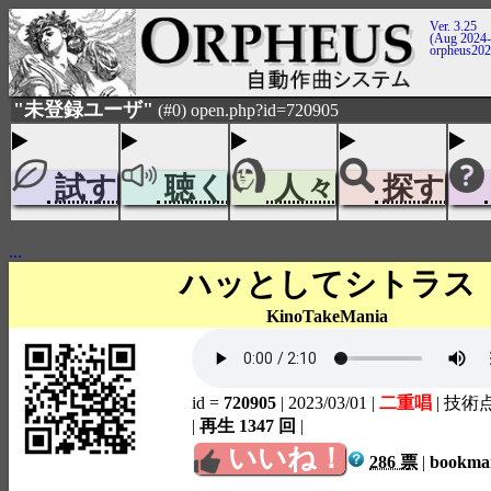
Ver. 3.25
(Aug 2024-
orpheus20
"未登録ユーザ"
(#0) open.php?id=720905
試す
聴く
人々
探す
...
ハッとしてシトラス
KinoTakeMania
id =
720905
| 2023/03/01
|
二重唱
| 技術
|
再生 1347 回
|
いいね！
286 票
|
bookm