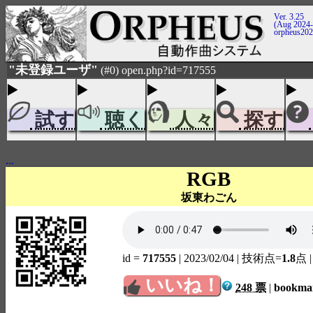
Ver. 3.25
(Aug 2024-
orpheus20
"未登録ユーザ"
(#0) open.php?id=717555
試す
聴く
人々
探す
...
RGB
坂東わごん
id =
717555
| 2023/02/04
| 技術点=
1.8
点
いいね！
248 票
|
bookm