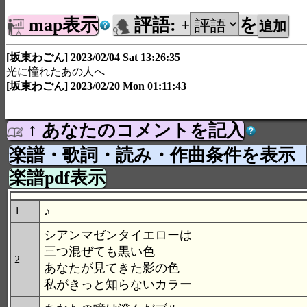
map表示
評語:
を
+
[坂東わごん] 2023/02/04 Sat 13:26:35
光に憧れたあの人へ
[坂東わごん] 2023/02/20 Mon 01:11:43
↑ あなたのコメントを記入
楽譜・歌詞・読み・作曲条件を表示
楽譜pdf表示
♪
1
シアンマゼンタイエローは
三つ混ぜても黒い色
2
あなたが見てきた影の色
私がきっと知らないカラー