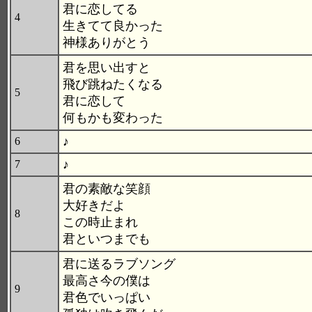
君に恋してる
4
生きてて良かった
神様ありがとう
君を思い出すと
飛び跳ねたくなる
5
君に恋して
何もかも変わった
♪
6
♪
7
君の素敵な笑顔
大好きだよ
8
この時止まれ
君といつまでも
君に送るラブソング
最高さ今の僕は
9
君色でいっぱい