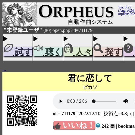
Ver. 3.25
(Aug 2024-
orpheus20
"未登録ユーザ"
(#0) open.php?id=711179
試す
聴く
人々
探す
...
君に恋して
ピカソ
id =
711179
| 2022/12/10
| 技術点=
3.3
点
|
いいね！
242 票
|
bookm