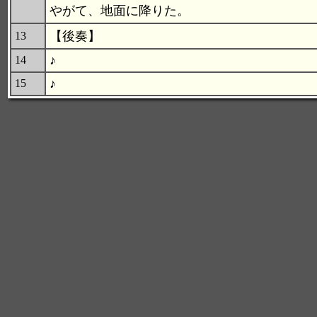
やがて、地面に降りた。
【後奏】
13
♪
14
♪
15