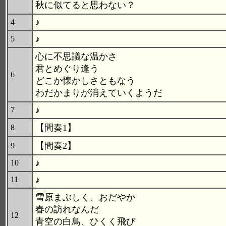
秋に似てると思わない？
♪
4
♪
5
心に不思議な温かさ
君とめぐり逢う
6
どこか懐かしさともなう
わだかまりが消えていくようだ
♪
7
【間奏1】
8
【間奏2】
9
♪
10
♪
11
雪原まぶしく、おだやか
春の訪れなんだ
12
青空の白鳥、ひくく飛び