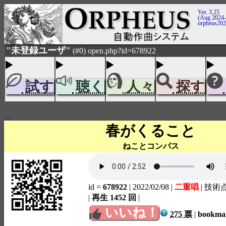
Ver. 3.25
(Aug 2024-
orpheus20
"未登録ユーザ"
(#0) open.php?id=678922
試す
聴く
人々
探す
...
春がくること
ねことコンパス
id =
678922
| 2022/02/08
|
二重唱
| 技術
|
再生 1452 回
|
いいね！
275 票
|
bookm