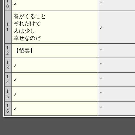
1
♪
"
0
春がくること
それだけで
1
♪
1
人は少し
幸せなのだ
1
【後奏】
"
2
1
♪
"
3
1
♪
"
4
1
♪
"
5
1
♪
"
6