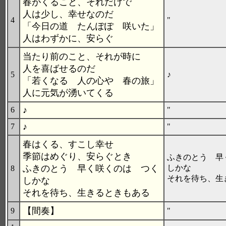
春がくること、それだけで
人は少し、幸せなのだ
4
"
「今日の道 たんぽぽ 咲いた」
人はわずかに、安らぐ
当たり前のこと、それが時に
人を喜ばせるのだ
5
♪
「若くなる 人の心や 春の旅」
人に元気が湧いてくる
♪
6
"
♪
7
"
春はくる、すこし幸せ
季節はめぐり、安らぐとき
ふきのとう 早
ふきのとう 早く咲くのは つく
しかな
8
それを待ち、生
しかな
それを待ち、生きるときもある
【間奏】
9
"