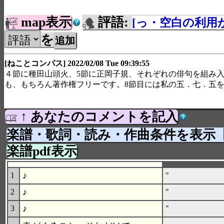
map表示
評語:
[っ・空白の利用
を
[ねことコンパス] 2022/02/08 Tue 09:39:55
４節に種田山頭火、5節に正岡子規、それぞれの俳句を組み
も、もちろん著作権フリーです。8節目には私の五．七．五を入
↑ あなたのコメントを記入
楽譜・歌詞・読み・作曲条件を表示
楽譜pdf表示
♪
1
"
♪
2
"
♪
3
"