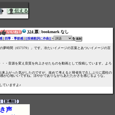
展
伝える
324 票
|
bookmark なし
いいね！
を
感
|
四季・季節感
|
[[投稿歌詞に作曲]]
+
夢時間（657379）」です。冷たいイメージの言葉とあついイメージの言
やら・・・音源を変え音質を向上させたものを動画として投稿しています。よろ
章が出来上がった気がしたのですが、改めて考えると帰省先で久しぶりに霜柱の
明感が心地いいですね。涼やかでありながらあたたかさを感じるような。
していますよ♪
示【新機能】
き声