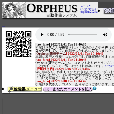
Ver. 3.25
(Aug 2024-)
orpheus2024a
...
[tao_hiro] 2022/02/01 Tue 18:40:30
折尾けさ代さんが投稿された「水晶のささやき声（#
葉が交差していて、曲想をつかむのに苦労しました
[
Orpheus 開発チーム
] 2022/02/01 Tue 19:46:46
単調な和声と伴奏リズムを利用して静寂感がうまく
[tao_hiro] 2022/02/01 Tue 21:50:46
Orpheus 開発チームさん、コメントありがと
しければこちらもご覧いただければ幸いです。
https
[折尾けさ代] 2022/02/06 Sun 22:03:47
tao_hiroさん、作曲していただきありがとうご
上を歩いたので、その時の感触や音などがきっかけ
「白い万華鏡が 廻りはじめる」から「覗きこんだ
[tao_hiro] 2022/02/08 Tue 19:04:42
折尾けさ代さん、コメントありがとうございます。
他情報/メニュー
↑ あなたのコメントを記入