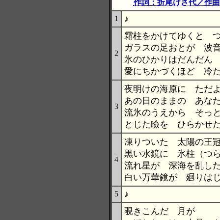
作詞：折尾けさ代／作曲：ta
♪
1
霜柱をかけてゆくと 
ガラスの足おとが 波
2
氷のひかりはだんだん
愛にちかづくほど 冷
夜明けの海原に ただ
あの日のままの あな
3
流氷のうえから そっ
とじた瞼を ひらかせ
凍りついた 太陽の王
黒い水鏡に 氷柱（つ
4
流れ星が 深海を乱し
白い万華鏡が 廻りは
♪
5
覗きこんだ 月が