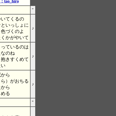
o_hiro
"
ついてくるの
音といっしょに
♪
 色づくのよ
たくかがやいて
よっているのは
たなのね
♪
と抱きすくめて
たい
冠から
らら）がおちる
♪
たから
じめる
"