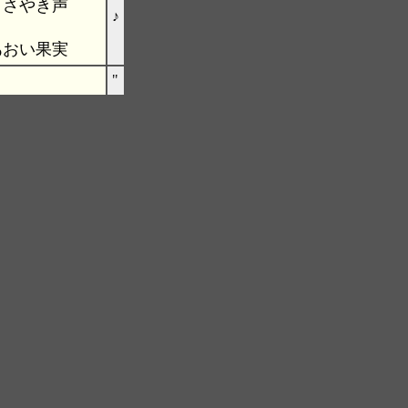
ささやき声
♪
あおい果実
"