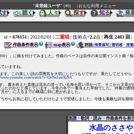
"未登録ユーザ"
(#0)
↓おもな利用メニュー
試す
聴く
人々
探す
知る
発
id =
678151
| 2022/02/01
|
二重唱
| 技術点=
2.2
点
|
再生 2483 回
|
作曲条件表示
map表示
評語:
情景描写
|
透明感・清潔
360）」に曲を付けてみました。作曲のベースは自作の未公開インスト曲「鯨の
。
出ていますね。
うございます。この美しい詩の雰囲気を大切にしたつもりですが、果たしてどう
://www.youtube.com/watch?v=QvNs1unXjNA
ざいます。 書き終えた直後は流氷の漂っている海を思い浮かべて、そこから文
だったのかなと感じています。今年の冬で一番冷えた早朝でした。 伴奏の透
 月が」に入るまでの構成に特に惹かれました。
どうやらお気に召していただけたようで安堵しました。今後も素敵な詩を期待
楽譜・歌詞・読み・作曲条件を表
水晶のささや