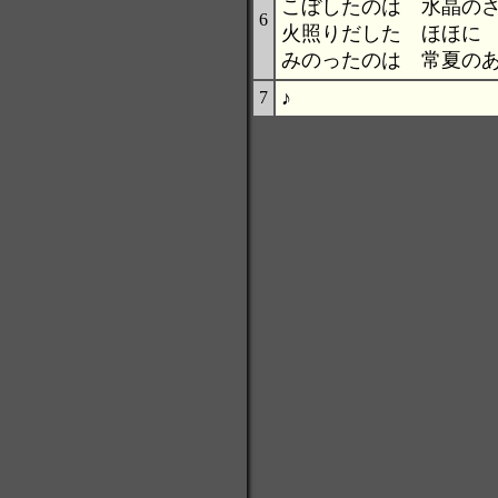
こぼしたのは 水晶の
6
火照りだした ほほに
みのったのは 常夏の
♪
7