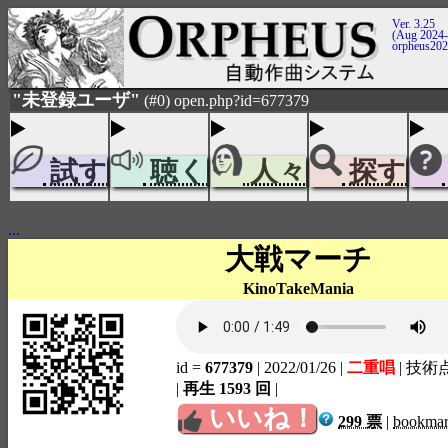
Ver. 3.25
(Aug 2024-
orpheus20
"未登録ユーザ"
(#0) open.php?id=677379
試す
聴く
人々
探す
...
大戦マーチ
KinoTakeMania
id =
677379
| 2022/01/26
|
二重唱
| 技術
|
再生 1593 回
|
いいね！
299 票
|
bookma