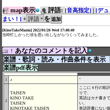
map表示
評語:
[音高指定]
|
[デ
を
まい！]
+
[KinoTakeMania] 2022/01/26 Wed 17:48:40
当時忙しかった頃を思い出しながらつくってみました。
↑ あなたのコメントを記入
楽譜・歌詞・読み・作曲条件を表示
楽譜pdf表示
♪
1
"
ここに４行の歌
TAISEN
りで、
KINO TAKE
英語はカナ書き
2
TAISEN
い。
KINOTAKE TAISEN
単語辞書にない