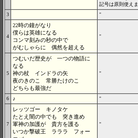
記号は原則使え
3
"
22時の鐘がなり
僕らは英雄になる
4
"
コンマ刻みの秒の中で
がむしゃらに 偶然を超える
つむいだ歴史が 一つの物語に
なる
神の杖 インドラの矢
5
"
夜のきのこ 常勝たけのこ
どちらも最強だ
♪
6
"
レッツゴー キノタケ
たとえ闇の中でも 突き進め
軍神の加護が 貴方を護る
7
"
いつか撃破王 ラララ フォー