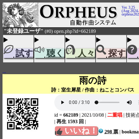
Ver. 3.25
(Aug 2024-
orpheus20
"未登録ユーザ"
(#0) open.php?id=662189
試す
聴く
人々
探す
...
雨の詩
詩：室生犀星 / 作曲：ねことコンパス
id =
662189
| 2021/10/08
|
二重唱
| 技術
|
再生 1593 回
|
いいね！
298 票
|
bookm