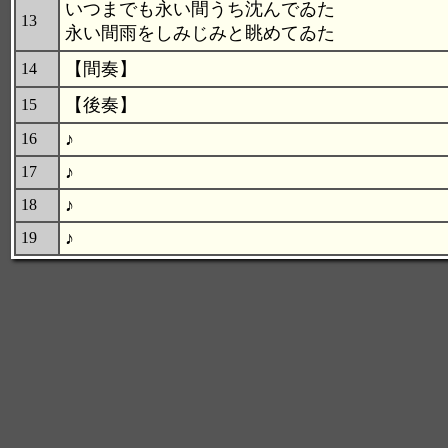
いつまでも永い間うち沈んでゐた
13
永い間雨をしみじみと眺めてゐた
【間奏】
14
【後奏】
15
♪
16
♪
17
♪
18
♪
19