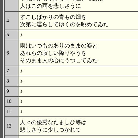
人はこの雨を悲しさうに
すこしばかりの青もの畑を
4
次第に濡らしてゆくのを眺めてゐた
♪
5
雨はいつものありのままの姿と
あれらの寂しい降りやうを
6
そのまま人の心にうつしてゐた
♪
7
♪
8
♪
9
♪
10
♪
11
人々の優秀なたましひ等は
12
悲しさうに少しつかれて