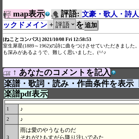
map表示
評語:
文豪・歌人・詩人
を
ックドメイン
+
[ねことコンパス] 2021/10/08 Fri 12:58:53
室生犀星(1889～1962)の詩に曲をつけさせていただきまし
も深みがあるようで、難しく思いました。(^^♪
↑ あなたのコメントを記入
楽譜・歌詞・読み・作曲条件を表示
楽譜pdf表示
♪
1
♪
2
雨は愛のやうなものだ
それがひもすがら降り注いでゐた
3