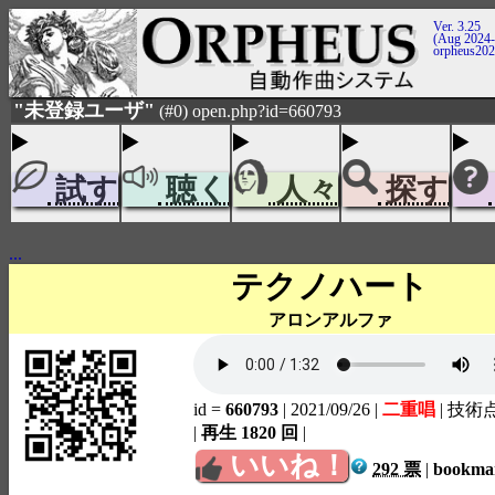
Ver. 3.25
(Aug 2024-
orpheus20
"未登録ユーザ"
(#0) open.php?id=660793
試す
聴く
人々
探す
...
テクノハート
アロンアルファ
id =
660793
| 2021/09/26
|
二重唱
| 技術
|
再生 1820 回
|
いいね！
292 票
|
bookm