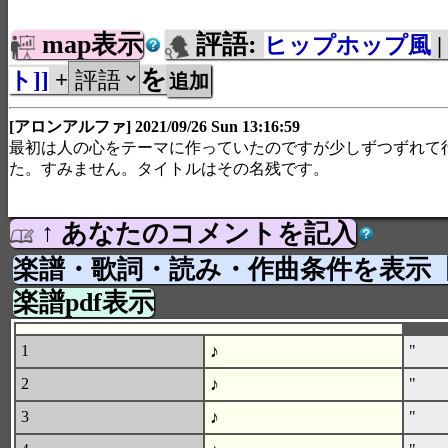
map表示
評語:
ヒップホップ風
|
を
ト]]
+
[アロンアルファ] 2021/09/26 Sun 13:16:59
最初は人の心をテーマに作っていたのですが少しずつずれて
た。すみません。タイトルはその名残です。
↑ あなたのコメントを記入
楽譜・歌詞・読み・作曲条件を表示
楽譜pdf表示
♪
1
"
♪
2
"
♪
3
"