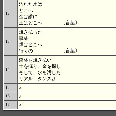
汚れた水は
どこへ
12
金は誰に
土はどこへ 〔言葉〕
焼き払った
森林
13
煙はどこへ
行くの 〔言葉〕
森林を焼き払い
土を掘り、金を探し
14
そして、水を汚した
リアル、ダンスさ
♪
15
♪
16
♪
17