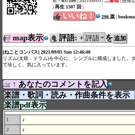
id =
657189
| 2021/09/05
|
二重唱
| 技術
|
再生 1507 回
|
いいね！
296 票
|
bookm
map表示
評語:
を
+
[ねことコンパス] 2021/09/05 Sun 12:46:40
リズム(太鼓．ドラム)を中心に、シンプルに構成しました。
て珍しく、気に入っています。
↑ あなたのコメントを記入
楽譜・歌詞・読み・作曲条件を表示
楽譜pdf表示
♪
1
♪
2