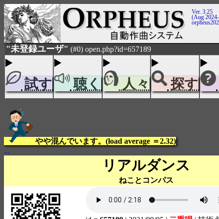
Ver. 3.25
(Aug 2024-
orpheus20
"未登録ユーザ"
(#0) open.php?id=657189
試す
聴く
人々
探す
やや混んでいます。(load average ＝2.32)
...
リアルダンス
ねことコンパス