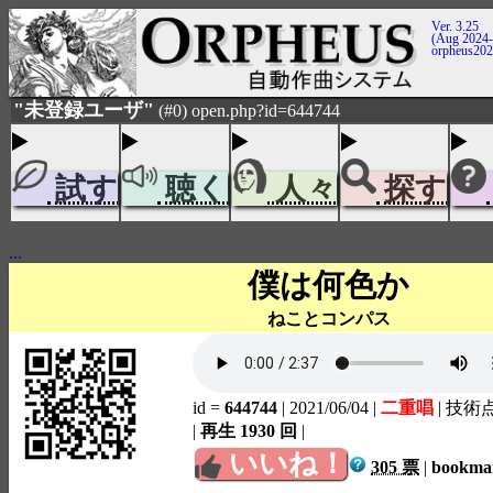
Ver. 3.25
(Aug 2024-
orpheus20
"未登録ユーザ"
(#0) open.php?id=644744
試す
聴く
人々
探す
...
僕は何色か
ねことコンパス
id =
644744
| 2021/06/04
|
二重唱
| 技術
|
再生 1930 回
|
いいね！
305 票
|
bookm