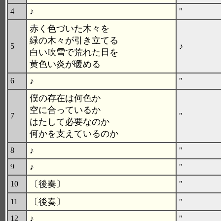
♪
4
"
赤く色づいた木々を
緑の木々が引き立てる
5
♪
白い吹雪で荒れた日を
黄色い炎が暖める
♪
6
"
僕の存在は何色か
空に合っているか
7
"
はたして必要なのか
何かを支えているのか
♪
8
"
♪
9
"
〔後奏〕
10
"
〔後奏〕
11
"
♪
12
"