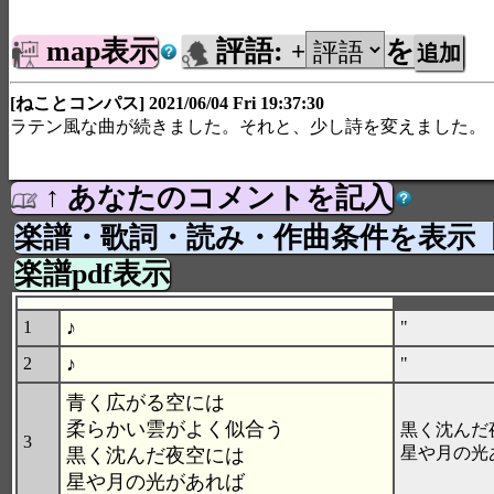
map表示
評語:
を
+
[ねことコンパス] 2021/06/04 Fri 19:37:30
ラテン風な曲が続きました。それと、少し詩を変えました。
↑ あなたのコメントを記入
楽譜・歌詞・読み・作曲条件を表示
楽譜pdf表示
♪
1
"
♪
2
"
青く広がる空には
柔らかい雲がよく似合う
黒く沈んだ
3
星や月の光
黒く沈んだ夜空には
星や月の光があれば