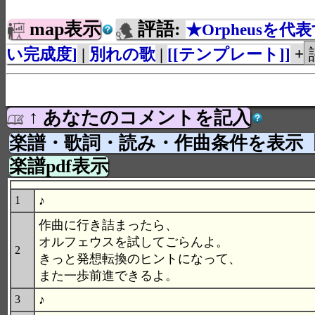
map表示
評語:
★Orpheusを代
い完成度]
|
別れの歌
|
[[テンプレート]]
+
↑ あなたのコメントを記入
楽譜・歌詞・読み・作曲条件を表示
楽譜pdf表示
♪
1
作曲に行き詰まったら、
オルフェウスを試してごらんよ。
2
きっと発想転換のヒントになって、
また一歩前進できるよ。
♪
3