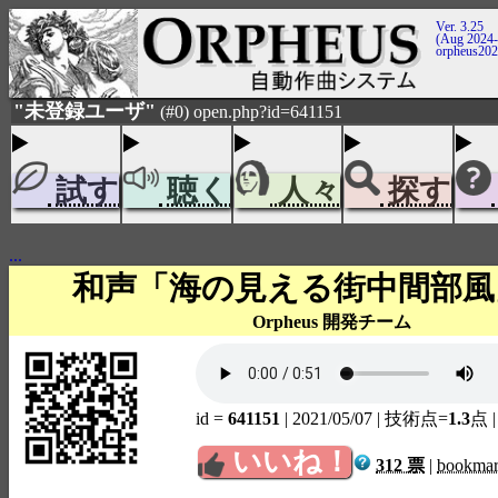
Ver. 3.25
(Aug 2024-
orpheus20
"未登録ユーザ"
(#0) open.php?id=641151
試す
聴く
人々
探す
...
和声「海の見える街中間部風
Orpheus 開発チーム
id =
641151
| 2021/05/07
| 技術点=
1.3
点
いいね！
312 票
|
bookma