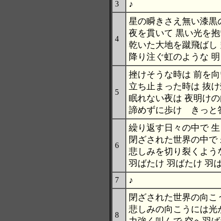
♪
3
星の瞬きさえ無い漆黒
夜を貫いて 黒い光を抱
4
乾いた大地を蹴飛ばし
降り注ぐ虹のような 
挫けそうな時は 前を
立ち止まった時は 抜
5
眠れない夜は 夜明け
諦めずに歩け きっと
繰り返す日々の中で 
閉ざされた世界の中で
6
悲しみを切り裂くよう
羽ばたけ 羽ばたけ 羽
♪
7
閉ざされた世界の向こ
悲しみの向こうには光
8