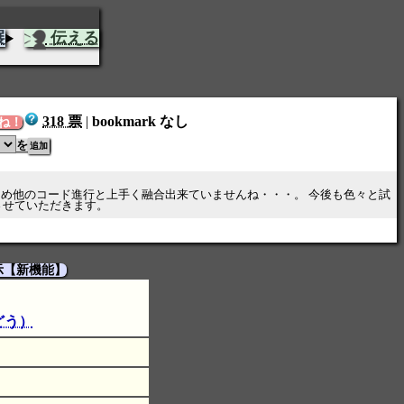
展
伝える
318 票
|
bookmark なし
ね！
を
ため他のコード進行と上手く融合出来ていませんね・・・。 今後も色々と試
させていただきます。
示【新機能】
どう）