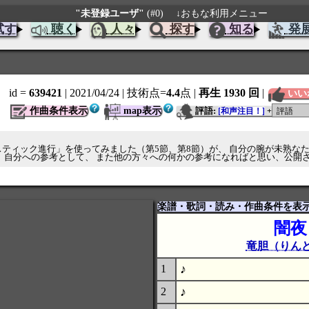
"未登録ユーザ"
(#0)
↓おもな利用メニュー
試す
聴く
人々
探す
知る
発
id =
639421
| 2021/04/24
| 技術点=
4.4
点
|
再生 1930 回
|
いい
作曲条件表示
map表示
評語:
[和声注目！]
+
ティック進行」を使ってみました（第5節、第8節）が、 自分の腕が未熟な
、自分への参考として、 また他の方々への何かの参考になればと思い、公開
楽譜・歌詞・読み・作曲条件を表
闇夜
竜胆（りん
♪
1
♪
2