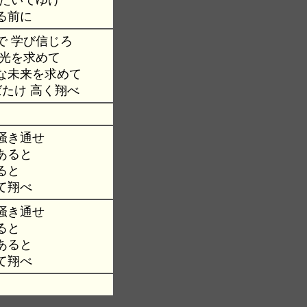
ばたいてゆけ
る前に
で 学び信じろ
 光を求めて
な未来を求めて
ばたけ 高く翔べ
掻き通せ
あると
ると
て翔べ
掻き通せ
ると
あると
て翔べ