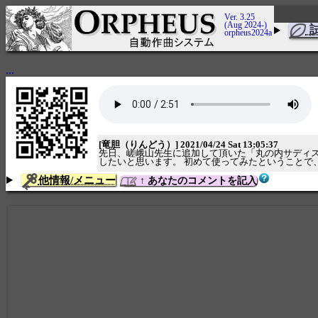
Ver. 3.25
(Aug 2024-)
orpheus2024a
...
[竜胆（りんどう）] 2021/04/24 Sat 13:05:37
先日、嵯峨山先生に追加して頂いた「丸の内サディス
したいと思います。 初めて使ってみたということで
他情報/メニュー
↑ あなたのコメントを記入