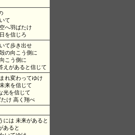
の
いて
 空へ羽ばたけ
明日を信じろ
向いて歩き出せ
け殻の向こう側に
の向こう側に
答えがあると信じて
生まれ変わってゆけ
 未来を信じて
な光を信じて
ばたけ 高く翔べ
うには 未来があると
があると