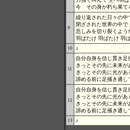
力強く叫んで 空へ羽
今 その身が朽ち果て
繰り返された日々の中
閉ざされた世界の中で
9
悲しみを切り裂くよう
羽ばたけ 羽ばたけ 羽
♪
10
自分自身を信じ貫き足
きっとその先に未来が
11
きっとその先に光があ
諦める前に足掻き通し
自分自身を信じ貫き足
きっとその先に光があ
12
きっとその先に未来が
諦める前に足掻き通し
♪
13