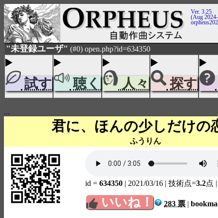
Ver. 3.25
(Aug 2024-
orpheus20
"未登録ユーザ"
(#0) open.php?id=634350
試す
聴く
人々
探す
...
君に、ほんの少しだけの
ふうりん
id =
634350
| 2021/03/16
| 技術点=
3.2
点
いいね！
283 票
|
bookm