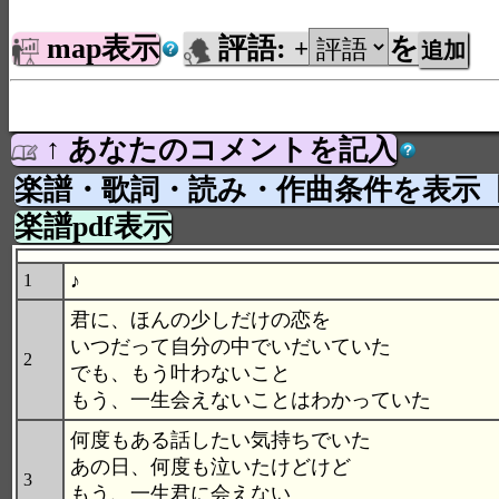
map表示
評語:
を
+
↑ あなたのコメントを記入
楽譜・歌詞・読み・作曲条件を表示
楽譜pdf表示
♪
1
君に、ほんの少しだけの恋を
いつだって自分の中でいだいていた
2
でも、もう叶わないこと
もう、一生会えないことはわかっていた
何度もある話したい気持ちでいた
あの日、何度も泣いたけどけど
3
もう、一生君に会えない