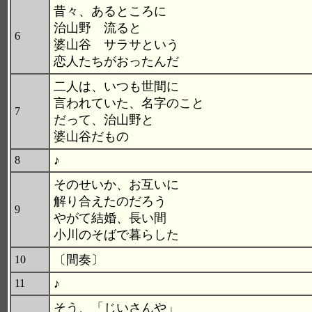
昔々、あるところに
治山野 流ると
6
婆山谷 サラサという
恋人たちがおったんだ
二人は、いつも世間に
言われていた、名字のこと
7
だって、治山野と
婆山谷だもの
♪
8
そのせいか、お互いに
解り合えたのだろう
9
やがて結婚、長い間
小川のそばで暮らした
〔間奏〕
10
♪
11
そう、「じいさんや」