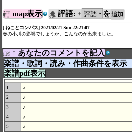
map表示
評語:
を
+
[ ねことコンパス] 2021/02/21 Sun 22:21:07
春の小川の影響でしょうか、こんなのが出来ました。
↑ あなたのコメントを記入
楽譜・歌詞・読み・作曲条件を表示
楽譜pdf表示
♪
1
♪
2
♪
3
♪
4
♪
5