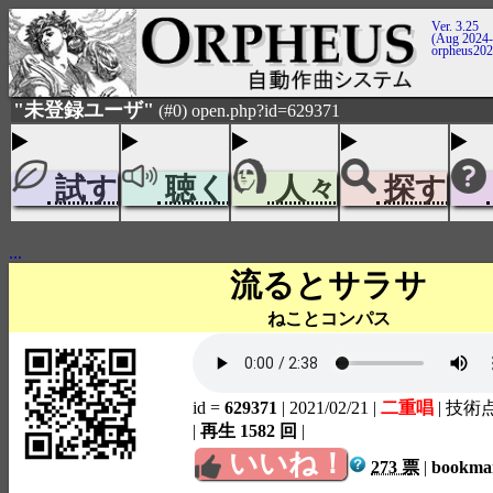
Ver. 3.25
(Aug 2024-
orpheus20
"未登録ユーザ"
(#0) open.php?id=629371
試す
聴く
人々
探す
...
流るとサラサ
ねことコンパス
id =
629371
| 2021/02/21
|
二重唱
| 技術
|
再生 1582 回
|
いいね！
273 票
|
bookm