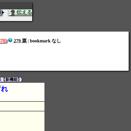
展
伝える
279 票
|
bookmark なし
ね！
示【新機能】
ずれ