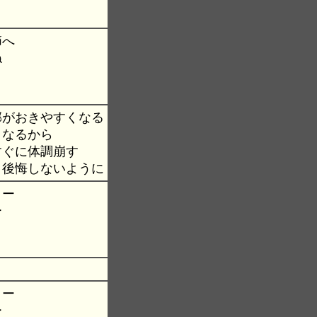
節へ
ね
邪がおきやすくなる
くなるから
すぐに体調崩す
 後悔しないように
日ー
ー
日ー
ー