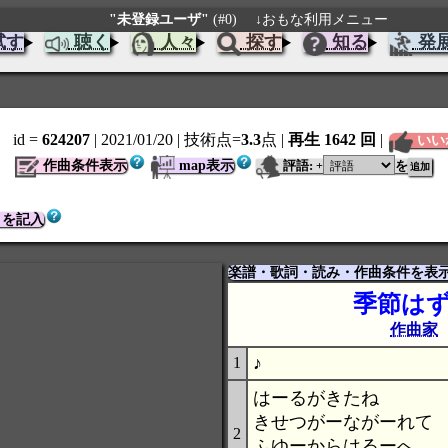
"未登録ユーザ"
(#0)
↓おもな利用メニュー
試す
聴く
人々
探す
知る
発
id =
624207
| 2021/01/20
| 技術点=
3.3
点
|
再生 1642 回
|
いい
作曲条件表示
map表示
評語:
を
+
トを記入
楽譜・歌詞・読み・作曲条件を表
季節は
作曲家
♪
1
はーるがきたね
きせつがーながーれて
2
ふゆーからはるーへ