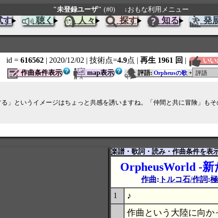
"未登録ユーザ"
(#0)
↓おもな利用メニュー
試す
聴く
人々
探す
知る
発
id =
616562
| 2020/12/02
| 技術点=
4.9
点
|
再生 1961 回
|
いい
作曲条件表示
map表示
評語:
Orpheusの歌
+
。
する」というイメージはちょっと共感を誘いますね。「仲間と共に冒険」もそ
楽譜・歌詞・読み・作曲条件を表
OrpheusWorld 
作曲:トルコ石/作詞:
♪
1
作曲という大陸に向か