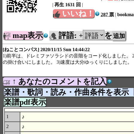
|
再生 1631 回
|
いいね！
287 票
|
bookm
map表示
評語:
を
+
[ねことコンパス] 2020/11/15 Sun 14:44:22
1)前半は、ドレミファソラシドの音階をコード化しました。 
の掛け合いにしました。 3)速度は大分ゆっくりにしました。
↑ あなたのコメントを記入
楽譜・歌詞・読み・作曲条件を表示
楽譜pdf表示
♪
1
♪
2