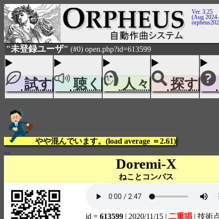
Ver. 3.25
(Aug 2024-
orpheus20
"未登録ユーザ"
(#0) open.php?id=613599
試す
聴く
人々
探す
やや混んでいます。(load average ＝2.61)
...
Doremi-X
ねことコンパス
id =
613599
| 2020/11/15
|
二重唱
| 技術