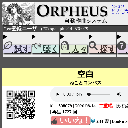
Ver. 3.25
(Aug 2024-
orpheus20
"未登録ユーザ"
(#0) open.php?id=598079
試す
聴く
人々
探す
...
空白
ねことコンパス
id =
598079
| 2020/08/14
|
二重唱
| 技術
|
再生 1727 回
|
いいね！
284 票
|
bookm