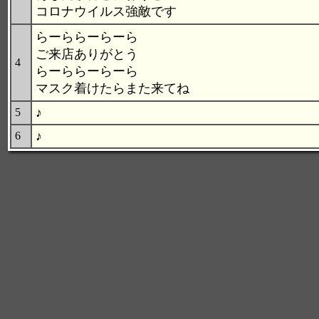
コロナウイルス強敵です
らーららーらーら
ご来店ありがとう
4
らーららーらーら
マスク着けたらまた来てね
♪
5
♪
6