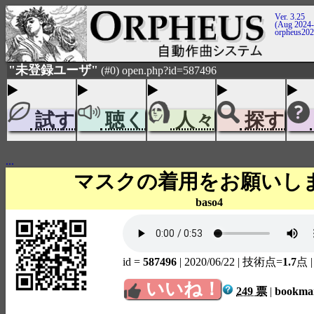
Ver. 3.25
(Aug 2024-
orpheus20
"未登録ユーザ"
(#0) open.php?id=587496
試す
聴く
人々
探す
...
マスクの着用をお願いし
baso4
id =
587496
| 2020/06/22
| 技術点=
1.7
点
いいね！
249 票
|
bookm