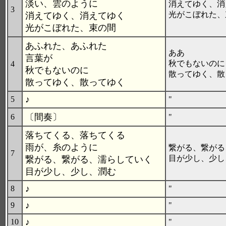
淡い、雲のように
消えてゆく、消
3
光がこぼれた、
消えてゆく、消えてゆく
光がこぼれた、束の間
あふれた、あふれた
ああ
言葉が
秋でもないのに
4
秋でもないのに
散ってゆく、散
散ってゆく、散ってゆく
♪
5
"
〔間奏〕
6
"
落ちてくる、落ちてくる
雨が、糸のように
繋がる、繋がる
7
目が少し、少し
繋がる、繋がる、濡らしていく
目が少し、少し、潤む
♪
8
"
♪
9
"
♪
10
"