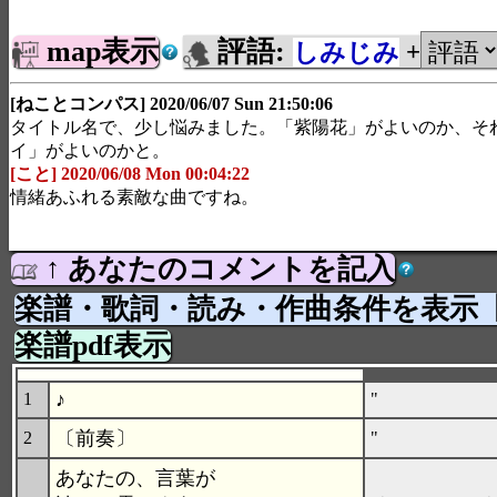
map表示
評語:
しみじみ
+
[ねことコンパス] 2020/06/07 Sun 21:50:06
タイトル名で、少し悩みました。「紫陽花」がよいのか、そ
イ」がよいのかと。
[こと] 2020/06/08 Mon 00:04:22
情緒あふれる素敵な曲ですね。
↑ あなたのコメントを記入
楽譜・歌詞・読み・作曲条件を表示
楽譜pdf表示
♪
1
"
〔前奏〕
2
"
あなたの、言葉が