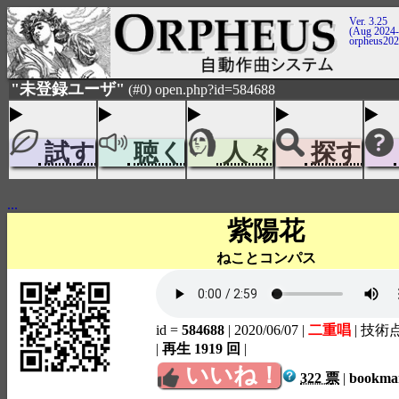
Ver. 3.25
(Aug 2024-
orpheus20
"未登録ユーザ"
(#0) open.php?id=584688
試す
聴く
人々
探す
...
紫陽花
ねことコンパス
id =
584688
| 2020/06/07
|
二重唱
| 技術
|
再生 1919 回
|
いいね！
322 票
|
bookm