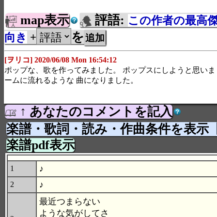
map表示
評語:
この作者の最高
を
向き
+
[ヲリコ] 2020/06/08 Mon 16:54:12
ポップな、歌を作ってみました。 ポップスにしようと思いま
ームに流れるような 曲になりました。
↑ あなたのコメントを記入
楽譜・歌詞・読み・作曲条件を表示
楽譜pdf表示
♪
1
♪
2
最近つまらない
ような気がしてさ