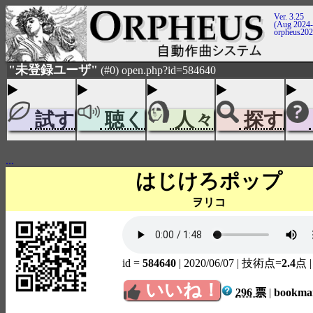
Ver. 3.25
(Aug 2024-
orpheus20
"未登録ユーザ"
(#0) open.php?id=584640
試す
聴く
人々
探す
...
はじけろポップ
ヲリコ
id =
584640
| 2020/06/07
| 技術点=
2.4
点
いいね！
296 票
|
bookm