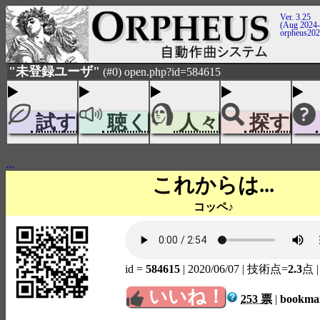
Ver. 3.25
(Aug 2024-
orpheus20
"未登録ユーザ"
(#0) open.php?id=584615
試す
聴く
人々
探す
...
これからは...
コッペ♪
id =
584615
| 2020/06/07
| 技術点=
2.3
点
いいね！
253 票
|
bookm