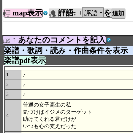
map表示
評語:
を
+
↑ あなたのコメントを記入
楽譜・歌詞・読み・作曲条件を表示
楽譜pdf表示
♪
1
♪
2
♪
3
普通の女子高生の私
気づけばイジメのターゲット
4
助けてくれる君だけが
いつも心の支えだった