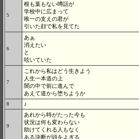
根も葉もない噂話が
学校中に広まって
5
唯一の支えの君が
引いた顔で私を見てた
あぁ
消えたい
6
と
呟いていた
これから私はどう生きよう
人生一本道の上
7
闇の中で前に進んで
あえて道から堕ちようか
♪
8
あれから時がたった今も
状況は何も変わらない
9
助けてくれる人もなく
ある決断が頭をよぎる