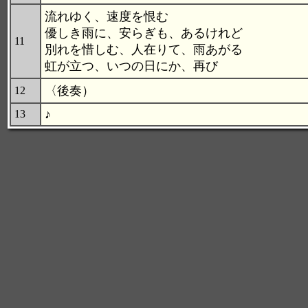
流れゆく、速度を恨む
優しき雨に、安らぎも、あるけれど
11
別れを惜しむ、人在りて、雨あがる
虹が立つ、いつの日にか、再び
〈後奏）
12
♪
13