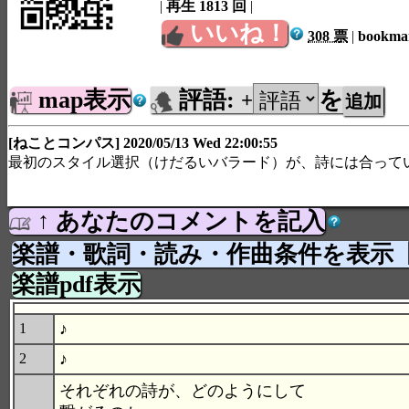
|
再生 1813 回
|
いいね！
308 票
|
bookm
map表示
評語:
を
+
[ねことコンパス] 2020/05/13 Wed 22:00:55
最初のスタイル選択（けだるいバラード）が、詩には合って
↑ あなたのコメントを記入
楽譜・歌詞・読み・作曲条件を表示
楽譜pdf表示
♪
1
♪
2
それぞれの詩が、どのようにして