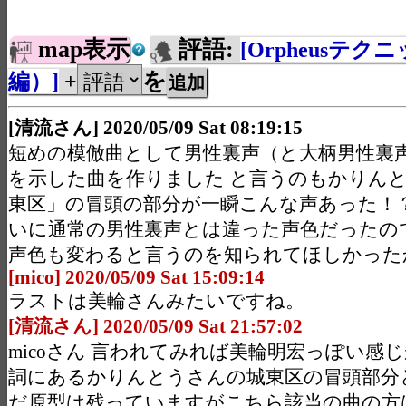
map表示
評語:
[Orpheusテク
を
編）]
+
[清流さん] 2020/05/09 Sat 08:19:15
短めの模倣曲として男性裏声（と大柄男性裏
を示した曲を作りました と言うのもかりん
東区」の冒頭の部分が一瞬こんな声あった！
いに通常の男性裏声とは違った声色だったの
声色も変わると言うのを知られてほしかった
[mico] 2020/05/09 Sat 15:09:14
ラストは美輪さんみたいですね。
[清流さん] 2020/05/09 Sat 21:57:02
micoさん 言われてみれば美輪明宏っぽい感
詞にあるかりんとうさんの城東区の冒頭部分
だ原型は残っていますがこちら該当の曲の方