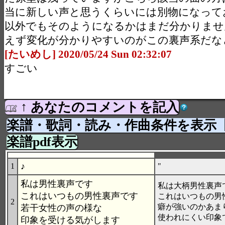
当に新しい声と思うくらいには別物になって
以外でもそのようになるかはまだ分かりませ
えず変化が分かりやすいのがこの裏声系だな
[たいめし] 2020/05/24 Sun 02:32:07
すごい
↑ あなたのコメントを記入
楽譜・歌詞・読み・作曲条件を表示
楽譜pdf表示
♪
1
"
私は男性裏声です
私は大柄男性裏声
これはいつもの男性裏声です
これはいつもの男
2
癖が強いのかあま
若干女性の声の様な
使われにくい印象
印象を受ける気がします