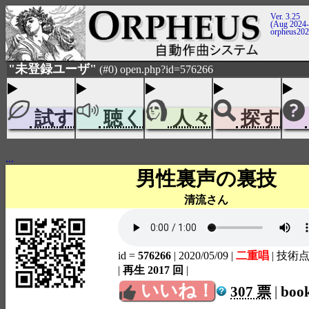
Ver. 3.25
(Aug 2024-
orpheus20
"未登録ユーザ"
(#0) open.php?id=576266
試す
聴く
人々
探す
...
男性裏声の裏技
清流さん
id =
576266
| 2020/05/09
|
二重唱
| 技術点
|
再生 2017 回
|
いいね！
307 票
|
boo