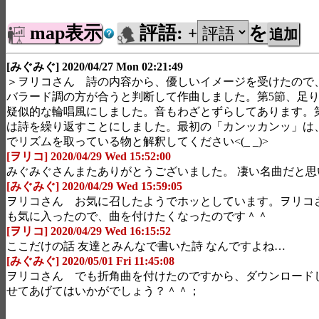
map表示
評語:
を
+
[みぐみぐ] 2020/04/27 Mon 02:21:49
＞ヲリコさん 詩の内容から、優しいイメージを受けたので
バラード調の方が合うと判断して作曲しました。第5節、足
疑似的な輪唱風にしました。音もわざとずらしてあります。第
は詩を繰り返すことにしました。最初の「カンッカンッ」は
でリズムを取っている物と解釈してください<(_ _)>
[ヲリコ] 2020/04/29 Wed 15:52:00
みぐみぐさんまたありがとうございました。 凄い名曲だと思
[みぐみぐ] 2020/04/29 Wed 15:59:05
ヲリコさん お気に召したようでホッとしています。ヲリコ
も気に入ったので、曲を付けたくなったのです＾＾
[ヲリコ] 2020/04/29 Wed 16:15:52
ここだけの話 友達とみんなで書いた詩 なんですよね…
[みぐみぐ] 2020/05/01 Fri 11:45:08
ヲリコさん でも折角曲を付けたのですから、ダウンロード
せてあげてはいかがでしょう？＾＾；