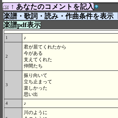
↑ あなたのコメントを記入
楽譜・歌詞・読み・作曲条件を表示
楽譜pdf表示
♪
1
君が居てくれたから
今がある
2
支えてくれた
仲間たち
振り向いて
立ち止まって
3
楽しかった
思い出
♪
4
川のように