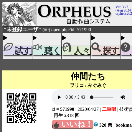
Ver. 3.25
(Aug 2024-
orpheus20
"未登録ユーザ"
(#0) open.php?id=571990
試す
聴く
人々
探す
...
仲間たち
ヲリコ / みぐみぐ
id =
571990
| 2020/04/27
|
二重唱
| 技術
|
再生 2318 回
|
いいね！
320 票
|
bookm