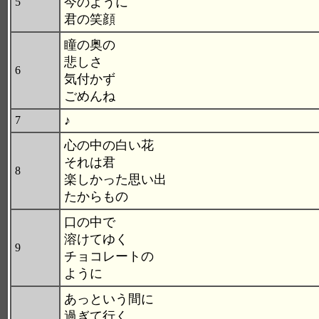
今のように
5
君の笑顔
瞳の奥の
悲しさ
6
気付かず
ごめんね
♪
7
心の中の白い花
それは君
8
楽しかった思い出
たからもの
口の中で
溶けてゆく
9
チョコレートの
ように
あっという間に
過ぎて行く