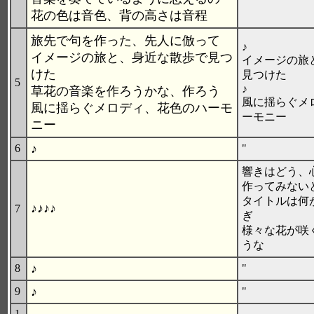
花の色は音色、背の高さは音程
旅先で句を作った、先人に倣って
♪
イメージの旅と、身近な散歩で見つ
イメージの旅
けた
見つけた
5
♪
草花の音楽を作ろうかな、作ろう
風に揺らぐメ
風に揺らぐメロディ、花色のハーモ
ーモニー
ニー
♪
6
"
響きはどう、
作ってみない
タイトルは何
♪♪♪♪
7
ぎ
様々な花が咲
うな
♪
8
"
♪
9
"
1