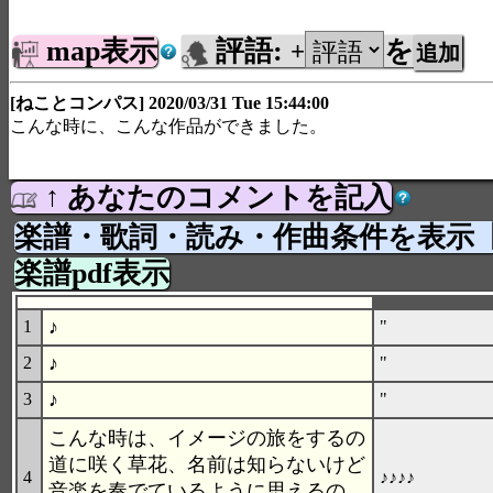
map表示
評語:
を
+
[ねことコンパス] 2020/03/31 Tue 15:44:00
こんな時に、こんな作品ができました。
↑ あなたのコメントを記入
楽譜・歌詞・読み・作曲条件を表示
楽譜pdf表示
♪
1
"
♪
2
"
♪
3
"
こんな時は、イメージの旅をするの
道に咲く草花、名前は知らないけど
4
♪♪♪♪
音楽を奏でているように思えるの