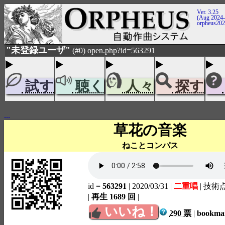
Ver. 3.25
(Aug 2024-
orpheus20
"未登録ユーザ"
(#0) open.php?id=563291
試す
聴く
人々
探す
...
草花の音楽
ねことコンパス
id =
563291
| 2020/03/31
|
二重唱
| 技術
|
再生 1689 回
|
いいね！
290 票
|
bookm