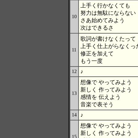
上手く行かなくても
努力は無駄にならない
10
さあ始めてみよう
次はできるさ
歌詞が書けなくたって
上手く仕上がらなくっ
11
修正を加えて
もう一度
♪
12
想像で やってみよう
新しく 作ってみよう
13
感情を 伝えよう
音楽で表そう
♪
14
想像で やってみよう
新しく 作ってみよう
15