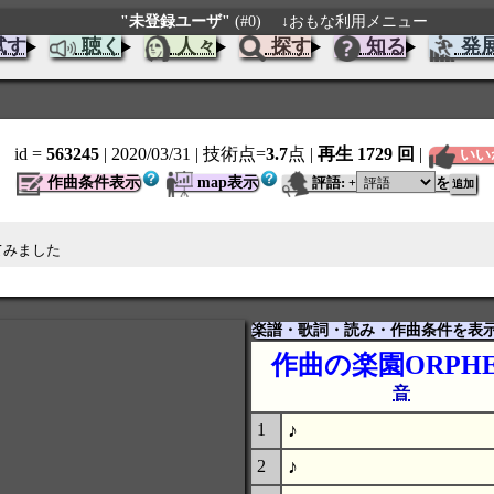
"未登録ユーザ"
(#0)
↓おもな利用メニュー
試す
聴く
人々
探す
知る
発
id =
563245
| 2020/03/31
| 技術点=
3.7
点
|
再生 1729 回
|
いい
作曲条件表示
map表示
評語:
を
+
てみました
楽譜・歌詞・読み・作曲条件を表
作曲の楽園ORPHE
音
♪
1
♪
2