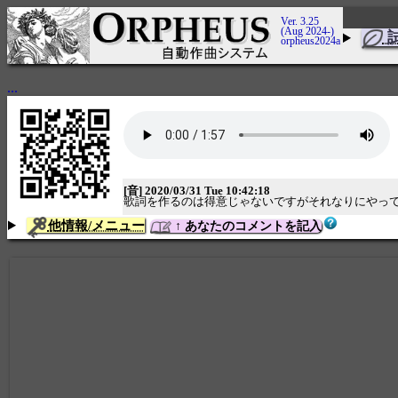
Ver. 3.25
(Aug 2024-)
orpheus2024a
...
[音] 2020/03/31 Tue 10:42:18
歌詞を作るのは得意じゃないですがそれなりにやっ
他情報/メニュー
↑ あなたのコメントを記入