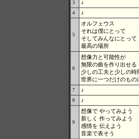
♪
3
♪
4
オルフェウス
それは僕にとって
5
そしてみんなにとって
最高の場所
想像力と可能性が
無限の曲を作り出せる
6
少しの工夫と少しの時
世界に一つだけのもの
♪
7
♪
8
想像で やってみよう
新しく 作ってみよう
9
感情を 伝えよう
音楽で表そう