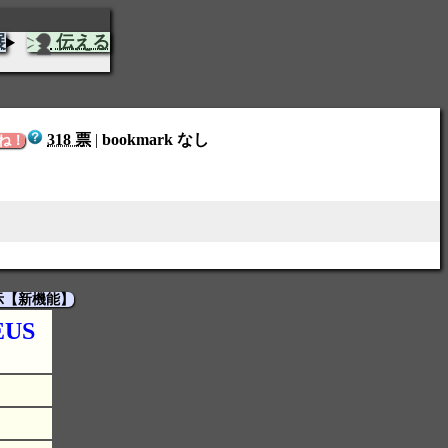
展
伝える
318 票
|
bookmark なし
ね！
示【新機能】
US