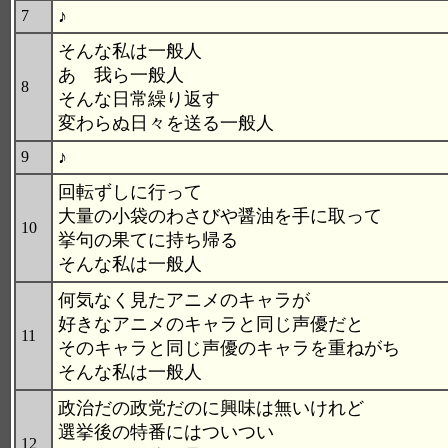
♪
7
そんな私は一般人
あゝ我ら一般人
8
そんな日常繰り返す
変わらぬ日々を送る一般人
♪
9
回転ずしに行って
大量の小袋のわさびや醤油を手に取って
10
挙句の果てに持ち帰る
そんな私は一般人
何気なく見たアニメのキャラが
好きなアニメのキャラと同じ声優だと
11
そのキャラと同じ声優のキャラを重ねがち
そんな私は一般人
政治だの政党だのに興味は無いけれど
選挙後の特番にはついつい
12