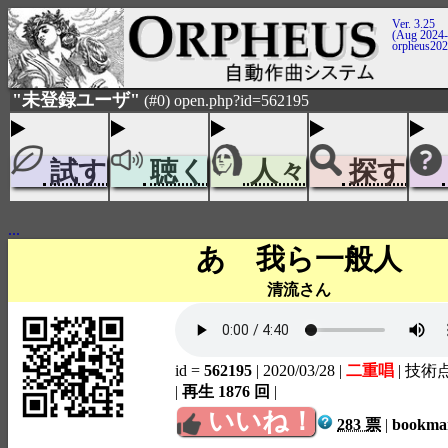
Ver. 3.25
(Aug 2024-
orpheus20
"未登録ユーザ"
(#0) open.php?id=562195
試す
聴く
人々
探す
...
あゝ我ら一般人
清流さん
id =
562195
| 2020/03/28
|
二重唱
| 技術
|
再生 1876 回
|
いいね！
283 票
|
bookm