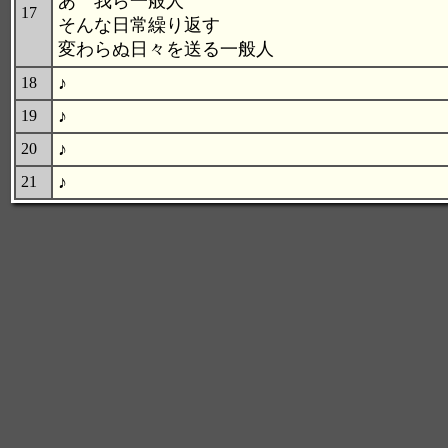
あゝ我ら一般人
17
そんな日常繰り返す
変わらぬ日々を送る一般人
♪
18
♪
19
♪
20
♪
21