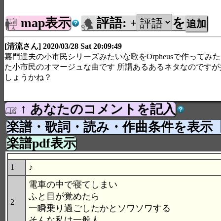
map表示
評語:
を
+
[清流さん] 2020/03/28 Sat 20:09:49
嘉門達夫の小市民シリーズみたいな歌をOrpheusで作ってみ
た小市民のオマージュな曲です 所謂あるあるネタなのですが
しょうかね？
↑ あなたのコメントを記入
楽譜・歌詞・読み・作曲条件を表示
楽譜pdf表示
♪
1
電車の中で寝てしまい
ふと目が覚めたら
2
一瞬乗り過ごしたかとソワソワする
そんな私は一般人