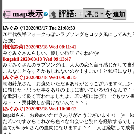
map表示
評語:
を
+
[みぐみぐ] 2020/03/17 Tue 21:08:53
70年代後半フォークっぽいラブソングをロック風にしてみた
た(笑)
[朝泡鈴菜] 2020/03/18 Wed 08:11:41
みぐみぐさんらしい、優しい歌詞ですね(^^)v
[kageki] 2020/03/18 Wed 09:13:47
みぐみぐさんのラブソングは、大人の恋と言う感じがして自
こんなことをするかもしれないのか！すごい！と勉強になり
[みぐみぐ] 2020/03/18 Wed 09:58:15
朝泡鈴菜さん お褒めいただきありがとうございます<(_ _)
に感じた・思った事をありのままに書いているだけなんで＾
な歌詞って良く言われましたよ、若い頃には(笑) でもウソ
ね・・・実体験しか書けないんで＾＾；
[みぐみぐ] 2020/03/18 Wed 10:00:12
kagekiさん お褒めいただきありがとうございます<(_ _)> k
だ若いですからこれから色々な出会いと別れを経験するでし
全てがkagekiさんの血肉になりますよ＾＾ 人は経験して成
＾＾