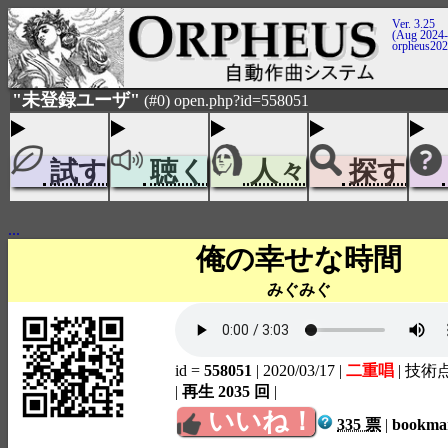
Ver. 3.25
(Aug 2024-
orpheus20
"未登録ユーザ"
(#0) open.php?id=558051
試す
聴く
人々
探す
...
俺の幸せな時間
みぐみぐ
id =
558051
| 2020/03/17
|
二重唱
| 技術
|
再生 2035 回
|
いいね！
335 票
|
bookm