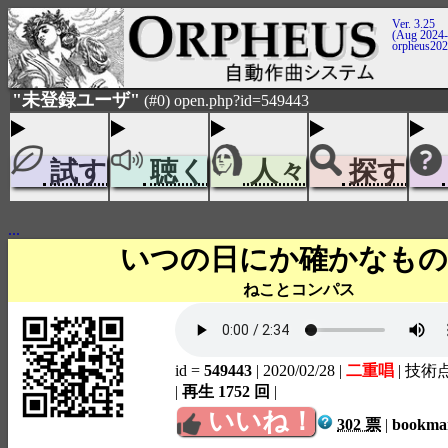
Ver. 3.25
(Aug 2024-
orpheus20
"未登録ユーザ"
(#0) open.php?id=549443
試す
聴く
人々
探す
...
いつの日にか確かなもの
ねことコンパス
id =
549443
| 2020/02/28
|
二重唱
| 技術
|
再生 1752 回
|
いいね！
302 票
|
bookm