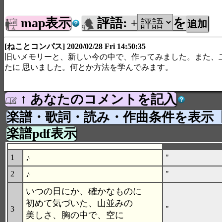
map表示
評語:
を
+
[ねことコンパス] 2020/02/28 Fri 14:50:35
旧いメモリーと、新しい今の中で、作ってみました。また、
たに 思いました。何とか方法を学んでみます。
↑ あなたのコメントを記入
楽譜・歌詞・読み・作曲条件を表示
楽譜pdf表示
♪
1
"
♪
2
"
いつの日にか、確かなものに
初めて気づいた、山並みの
3
"
美しさ、胸の中で、空に