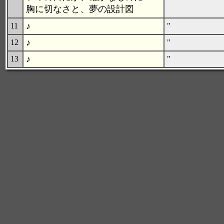
胸に切なさと、夢の設計図
♪
11
"
♪
12
"
♪
13
"