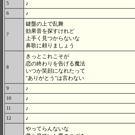
♪
5
♪
6
鍵盤の上で乱舞
効果音を探すけれど
7
上手く見つからないな
鼻歌に頼りましょう
きっとこれこそが
恋の終わりを告げる魔法
8
いつか笑顔になれたって
"ありがとう"は言わない
♪
9
♪
10
♪
11
♪
12
やってらんないな