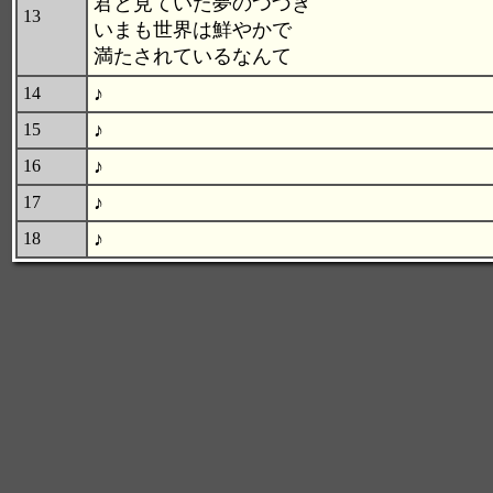
君と見ていた夢のつづき
13
いまも世界は鮮やかで
満たされているなんて
♪
14
♪
15
♪
16
♪
17
♪
18