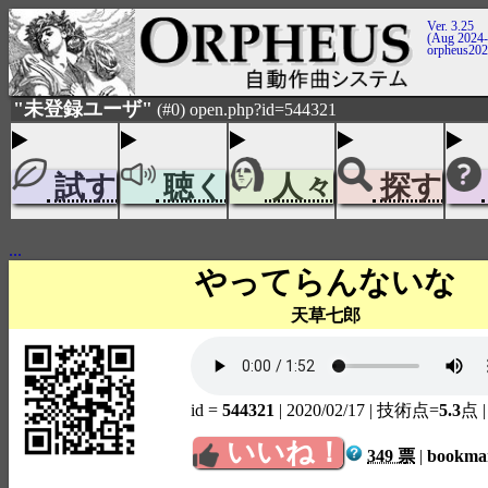
Ver. 3.25
(Aug 2024-
orpheus20
"未登録ユーザ"
(#0) open.php?id=544321
試す
聴く
人々
探す
...
やってらんないな
天草七郎
id =
544321
| 2020/02/17
| 技術点=
5.3
点
いいね！
349 票
|
bookm