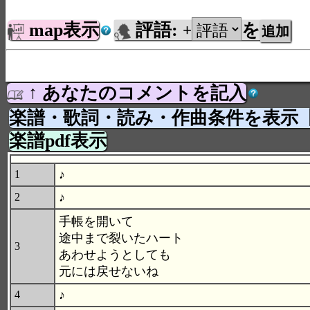
map表示
評語:
を
+
↑ あなたのコメントを記入
楽譜・歌詞・読み・作曲条件を表示
楽譜pdf表示
♪
1
♪
2
手帳を開いて
途中まで裂いたハート
3
あわせようとしても
元には戻せないね
♪
4