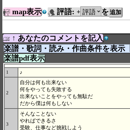
map表示
評語:
を
+
↑ あなたのコメントを記入
楽譜・歌詞・読み・作曲条件を表示
楽譜pdf表示
♪
1
自分は何も出来ない
何をやっても失敗する
2
出来ないことをやっても無駄だ
だから僕は何もしない
そんなことない
やればできるさ
3
受験、仕事など挑戦しよう