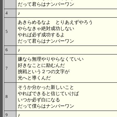
だって君らはナンバーワン
♪
4
あきらめるなよ とりあえずやろう
やらなきゃ絶対成功しない
5
やれば必ず成功するよ
だって君らはナンバーワン
♪
6
嫌なら無理やりやらなくていい
好きなことに励むんだ
7
挑戦という２つの文字が
光へと導くんだ
そうか分かった新しいこと
やればできると信じていけば
8
いつか必ず白になる
だって僕らはナンバーワン
♪
9