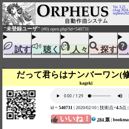
Ver. 3.25
(Aug 2024-
orpheus20
"未登録ユーザ"
(#0) open.php?id=540731
試す
聴く
人々
探す
...
だって君らはナンバーワン(
kageki
id =
540731
| 2020/02/10
| 技術点=
4.5
点
いいね！
284 票
|
bookm