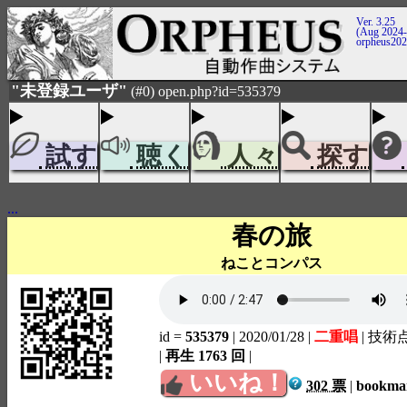
Ver. 3.25
(Aug 2024-
orpheus20
"未登録ユーザ"
(#0) open.php?id=535379
試す
聴く
人々
探す
...
春の旅
ねことコンパス
id =
535379
| 2020/01/28
|
二重唱
| 技術
|
再生 1763 回
|
いいね！
302 票
|
bookm