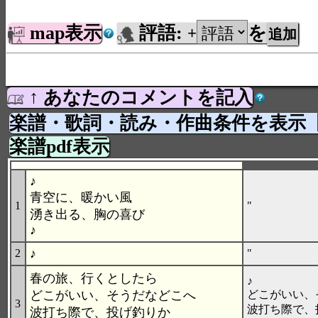
map表示
評語:
を
+
↑ あなたのコメントを記入
楽譜・歌詞・読み・作曲条件を表示
楽譜pdf表示
♪
青空に、暖かい風
1
"
湧き出る、胸の喜び
♪
♪
2
"
春の旅、行くとしたら
♪
どこがいい、そうだなどこへ
どこがいい、
3
波打ち際で、
波打ち際で、投げ釣りか