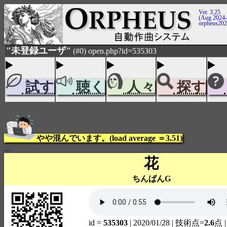
Ver. 3.25
(Aug 2024-
orpheus20
"未登録ユーザ"
(#0) open.php?id=535303
試す
聴く
人々
探す
やや混んでいます。(load average ＝3.51)
...
花
ちんぱんG
id =
535303
| 2020/01/28
| 技術点=
2.6
点