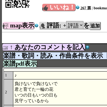
いいね！
267 票
|
bookm
map表示
評語:
を
+
↑ あなたのコメントを記入
楽譜・歌詞・読み・作曲条件を表示
楽譜pdf表示
♪
1
負けないで負けないで
君と育てた一輪の花
2
いつの日もいつの日も
見守っているから