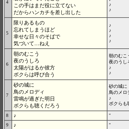
4
♪
この手はまだ役に立てない
♪
だからハンカチを差し出した
限りあるもの
♪
忘れてしまうほど
♪
5
♪
幸せな日々のそばで
♪
気づいて…ねえ
朝のむこう
朝のむ
夜のうしろ
夜のうし
6
太陽がはるか彼方
♪
♪
ボクらは呼び合う
砂の城に
砂の城に
鳥のメロディ
鳥のメロ
7
♪
雷鳴が過ぎた明日
ボクらも
ボクらも聴くだろう
♪
8
"
♪
9
"