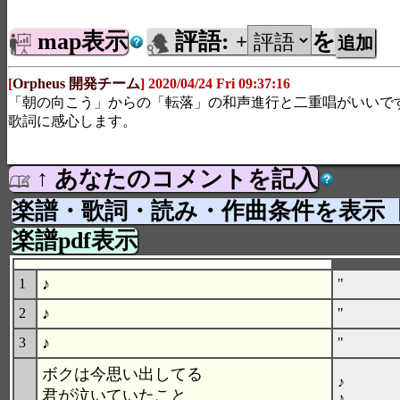
map表示
評語:
を
+
[
Orpheus 開発チーム
] 2020/04/24 Fri 09:37:16
「朝の向こう」からの「転落」の和声進行と二重唱がいいで
歌詞に感心します。
↑ あなたのコメントを記入
楽譜・歌詞・読み・作曲条件を表示
楽譜pdf表示
♪
1
"
♪
2
"
♪
3
"
ボクは今思い出してる
♪
君が泣いていたこと
♪