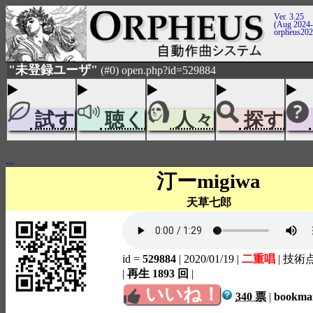
Ver. 3.25
(Aug 2024-
orpheus20
"未登録ユーザ"
(#0) open.php?id=529884
試す
聴く
人々
探す
...
汀ーmigiwa
天草七郎
id =
529884
| 2020/01/19
|
二重唱
| 技術
|
再生 1893 回
|
いいね！
340 票
|
bookm