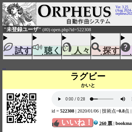
Ver. 3.25
(Aug 2024-
orpheus20
"未登録ユーザ"
(#0) open.php?id=522308
試す
聴く
人々
探す
...
ラグビー
かいと
id =
522308
| 2020/01/06
| 技術点=
0.8
点
いいね！
260 票
|
bookm