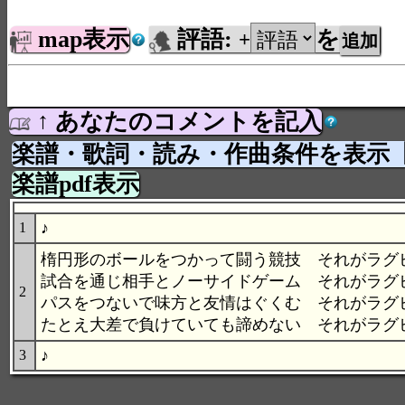
map表示
評語:
を
+
↑ あなたのコメントを記入
楽譜・歌詞・読み・作曲条件を表示
楽譜pdf表示
♪
1
楕円形のボールをつかって闘う競技 それがラグ
試合を通じ相手とノーサイドゲーム それがラグ
2
パスをつないで味方と友情はぐくむ それがラグ
たとえ大差で負けていても諦めない それがラグ
♪
3