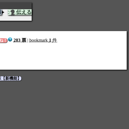
展
伝える
283 票
|
bookmark
1
件
ね！
示【新機能】