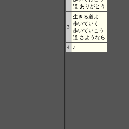
道 ありがとう
生きる道よ
歩いていく
3
歩いていこう
道 さようなら
♪
4