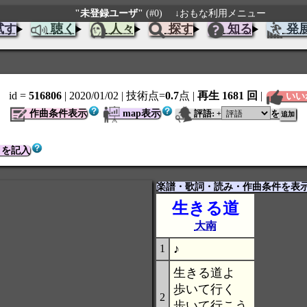
"未登録ユーザ"
(#0)
↓おもな利用メニュー
試す
聴く
人々
探す
知る
発
id =
516806
| 2020/01/02
| 技術点=
0.7
点
|
再生 1681 回
|
いい
作曲条件表示
map表示
評語:
を
+
トを記入
楽譜・歌詞・読み・作曲条件を表
生きる道
大南
♪
1
生きる道よ
歩いて行く
2
歩いて行こう