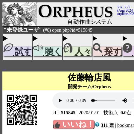
Ver. 3.25
(Aug 2024-
orpheus20
"未登録ユーザ"
(#0) open.php?id=515845
試す
聴く
人々
探す
...
佐藤輪店風
開発チーム/Orpheus
id =
515845
| 2020/01/01
| 技術点=
0.0
点
いいね！
311 票
|
bookma