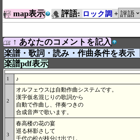
map表示
評語:
ロック調
+
↑ あなたのコメントを記入
楽譜・歌詞・読み・作曲条件を表示
楽譜pdf表示
♪
1
オルフェウスは自動作曲システムです。
漢字仮名混じりの歌詞から
2
自動で作曲し、伴奏つきの
合成音声で歌います。
春高楼の花の宴
巡る杯影さして
3
千代の松が枝分け出でし