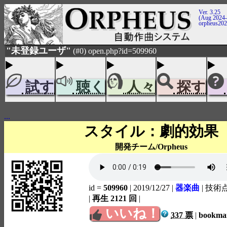
Ver. 3.25
(Aug 2024-
orpheus20
"未登録ユーザ"
(#0) open.php?id=509960
試す
聴く
人々
探す
...
スタイル：劇的効果
開発チーム/Orpheus
id =
509960
| 2019/12/27
|
器楽曲
| 技術
|
再生 2121 回
|
いいね！
337 票
|
bookm