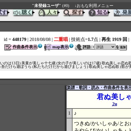
"未登録ユーザ"
(#0)
↓おもな利用メニュー
試す
聴く
人々
探す
知る
発
id =
448179
| 2018/08/08
|
二重唱
| 技術点=
1.7
点
|
再生 1919 回
|
作曲条件表示
map表示
評語:
を
+
のは13日) 美童が美しゃ十七歳 (女の子が美しいのは17歳) 歌ぬ美しゃ恋ぬ歌
 吾だけら遊ぼうら (私たちだけだから遊びましょう) 歌ぬ美しゃ恋ぬ歌 (歌が
楽譜・歌詞・読み・作曲条件を表
君ぬ美し
2u
♪
1
つきぬ/かいしゃあ/とお
みやらび/かいしゃあ・