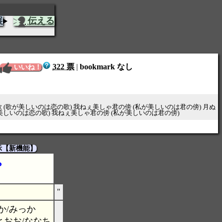
展
伝える
322 票
|
bookmark なし
いいね！
 (歌が美しいのは恋の歌) 我ねぇ美しゃ君の傍 (私が美しいのは君の傍) 月ぬ
美しいのは恋の歌) 我ねぇ美しゃ君の傍 (私が美しいのは君の傍)
示【新機能】
ゃ
"
か/みっか
とおお/ななち