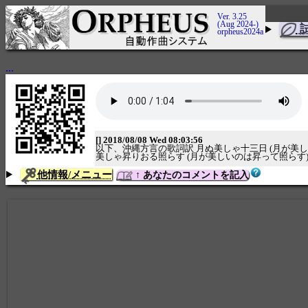
Ver. 3.25
(Aug 2024-)
orpheus2024a
...
[] 2018/08/08 Wed 08:03:56
以下、沖縄方言の歌詞訳 月ぬ美しゃ十三日 (月が美しい
美しゃ昇りおる照らす (月が美しいのは昇って照らす)
他情報/メニュー
↑ あなたのコメントを記入