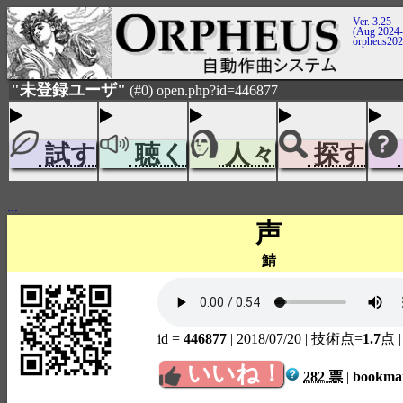
Ver. 3.25
(Aug 2024-
orpheus20
"未登録ユーザ"
(#0) open.php?id=446877
試す
聴く
人々
探す
...
声
鯖
id =
446877
| 2018/07/20
| 技術点=
1.7
点
いいね！
282 票
|
bookm