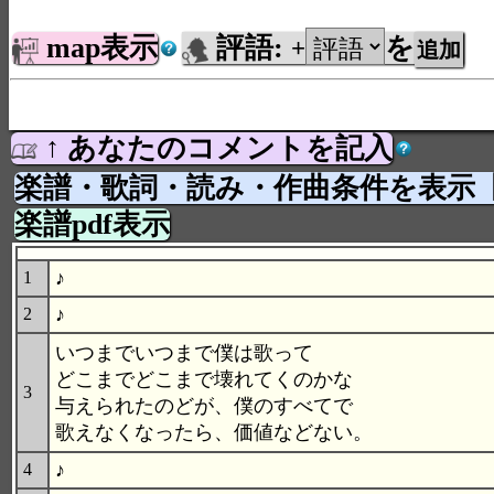
map表示
評語:
を
+
↑ あなたのコメントを記入
楽譜・歌詞・読み・作曲条件を表示
楽譜pdf表示
♪
1
♪
2
いつまでいつまで僕は歌って
どこまでどこまで壊れてくのかな
3
与えられたのどが、僕のすべてで
歌えなくなったら、価値などない。
♪
4