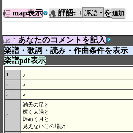
map表示
評語:
を
+
↑ あなたのコメントを記入
楽譜・歌詞・読み・作曲条件を表示
楽譜pdf表示
♪
1
♪
2
♪
3
満天の星と
輝く太陽と
4
煌めく月と
見えないこの場所