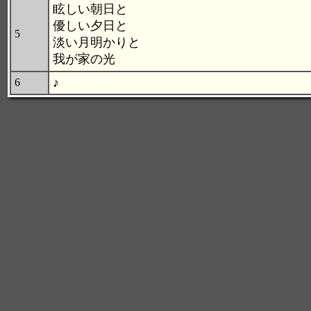
眩しい朝日と
優しい夕日と
5
淡い月明かりと
我が家の光
♪
6