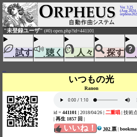
Ver. 3.25
(Aug 2024-
orpheus20
"未登録ユーザ"
(#0) open.php?id=441101
試す
聴く
人々
探す
...
いつもの光
Ranon
id =
441101
| 2018/04/26
|
二重唱
| 技術
|
再生 1857 回
|
いいね！
302 票
|
bookm